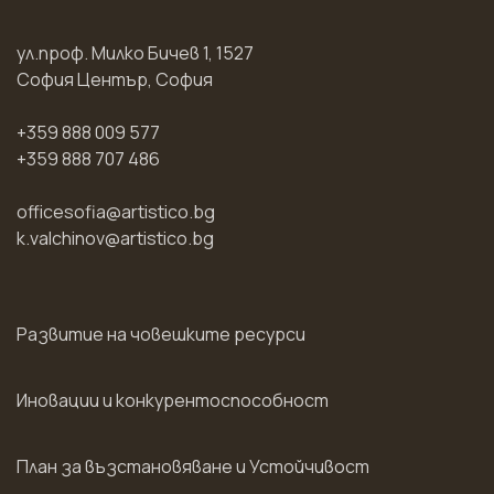
ул.проф. Милко Бичев 1, 1527
София Център, София
+359 888 009 577
+359 888 707 486
officesofia@artistico.bg
k.valchinov@artistico.bg
Развитие на човешките ресурси
Иновации и конкурентоспособност
План за възстановяване и Устойчивост