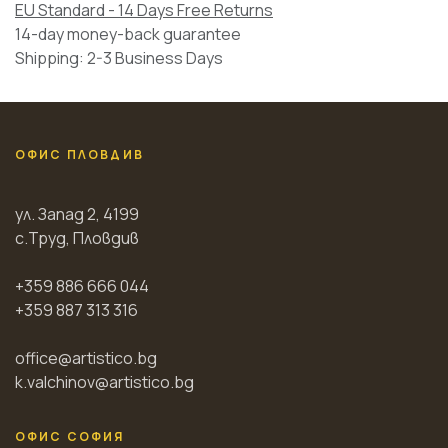
EU Standard - 14 Days Free Returns
14-day money-back guarantee
Shipping: 2-3 Business Days
ОФИС ПЛОВДИВ
ул. Запад 2, 4199
с.Труд, Пловдив
+359 886 666 044
+359 887 313 316
office@artistico.bg
k.valchinov@artistico.bg
ОФИС СОФИЯ