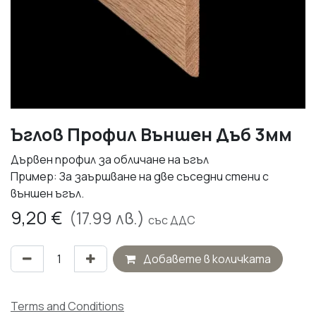
Ъглов Профил Външен Дъб 3мм
Дървен профил за обличане на ъгъл
Пример: За заършване на две съседни стени с
външен ъгъл.
9,20
€
(
17.99
лв.)
със ДДС
Добавете в количката
Terms and Conditions