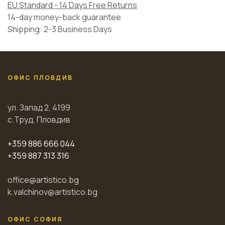
EU Standard - 14 Days Free Returns
14-day money-back guarantee
Shipping: 2-3 Business Days
ОФИС ПЛОВДИВ
ул. Запад 2, 4199
с.Труд, Пловдив
+359 886 666 044
+359 887 313 316
office@artistico.bg
k.valchinov@artistico.bg
ОФИС СОФИЯ