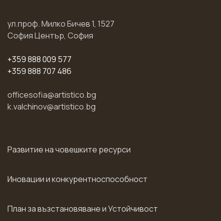
ул.проф. Милко Бичев 1, 1527
София Център, София
+359 888 009 577
+359 888 707 486
officesofia@artistico.bg
k.valchinov@artistico.bg
Развитие на човешките ресурси
Иновации и конкурентноспособност
План за възстановяване и Устойчивост