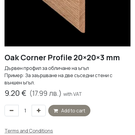
Oak Corner Profile 20×20×3 mm
Дървен профил за обличане на ъгъл
Пример: За заършване на две съседни стени с
външен ъгъл.
9.20
€
(
17.99
лв.)
with VAT
Add to cart
Terms and Conditions