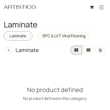
Skip to Content
Laminate
Laminate
SPC & LVT Vinyl Flooring
Laminate
No product defined
No product defined in this category.