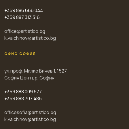
+359 886 666 044
+359 887 313 316
office@artistico.bg
k.valchinov@artistico.bg
ОФИС СОФИЯ
ул.проф. Милко Бичев 1, 1527
София Център, София
+359 888 009 577
+359 888 707 486
officesofia@artistico.bg
k.valchinov@artistico.bg