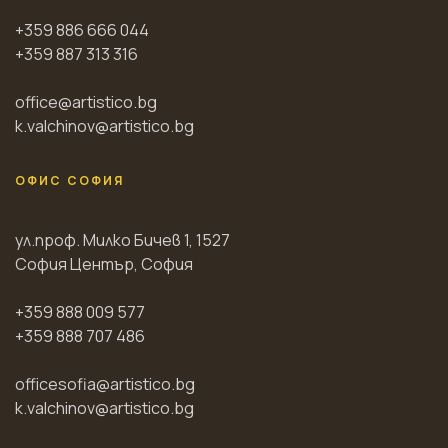
+359 886 666 044
+359 887 313 316
office@artistico.bg
k.valchinov@artistico.bg
ОФИС СОФИЯ
ул.проф. Милко Бичев 1, 1527
София Център, София
+359 888 009 577
+359 888 707 486
officesofia@artistico.bg
k.valchinov@artistico.bg