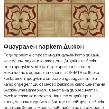
Фигурален паркет Дижон
Този проект е строго индивидуален като дизайн,
материал, размер и като цена. Дизайна на всеки
един продукт може да бъде променен според
желанието и идеите на клиента. ЦЕНАТА на всеки
конкретен продукт е строго индивидуална. Тъй
като определящи са много фактори като цената на
вложените материали, цената на дървесината и
сложността на проекта. Нашите дизайнери и
консултанти с удоволствие ще отговорят на всеки
един ваш въпрос. Моля заповядайте да разгледате