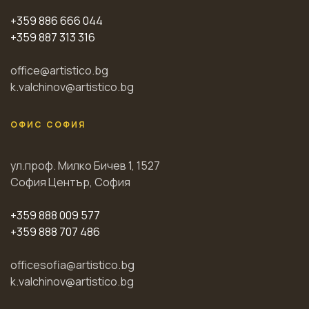
+359 886 666 044
+359 887 313 316
office@artistico.bg
k.valchinov@artistico.bg
ОФИС СОФИЯ
ул.проф. Милко Бичев 1, 1527
София Център, София
+359 888 009 577
+359 888 707 486
officesofia@artistico.bg
k.valchinov@artistico.bg