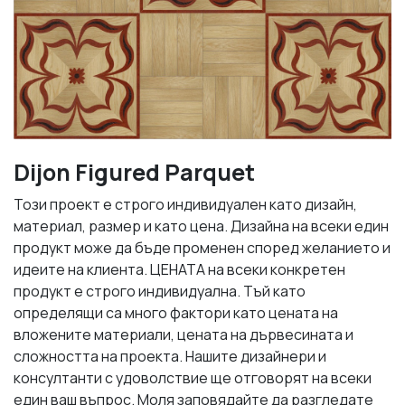
Dijon Figured Parquet
Този проект е строго индивидуален като дизайн,
материал, размер и като цена. Дизайна на всеки един
продукт може да бъде променен според желанието и
идеите на клиента. ЦЕНАТА на всеки конкретен
продукт е строго индивидуална. Тъй като
определящи са много фактори като цената на
вложените материали, цената на дървесината и
сложността на проекта. Нашите дизайнери и
консултанти с удоволствие ще отговорят на всеки
един ваш въпрос. Моля заповядайте да разгледате