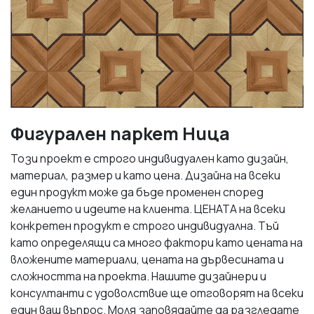
Фигурален паркет Ница
Този проект е строго индивидуален като дизайн,
материал, размер и като цена. Дизайна на всеки
един продукт може да бъде променен според
желанието и идеите на клиента. ЦЕНАТА на всеки
конкретен продукт е строго индивидуална. Тъй
като определящи са много фактори като цената на
вложените материали, цената на дървесината и
сложността на проекта. Нашите дизайнери и
консултанти с удоволствие ще отговорят на всеки
един ваш въпрос. Моля заповядайте да разгледате