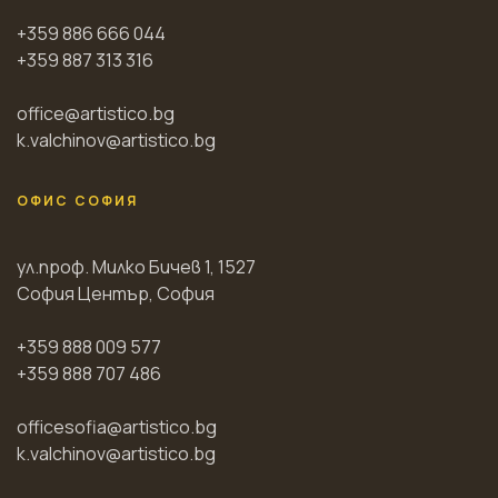
+359 886 666 044
+359 887 313 316
office@artistico.bg
k.valchinov@artistico.bg
ОФИС СОФИЯ
ул.проф. Милко Бичев 1, 1527
София Център, София
+359 888 009 577
+359 888 707 486
officesofia@artistico.bg
k.valchinov@artistico.bg