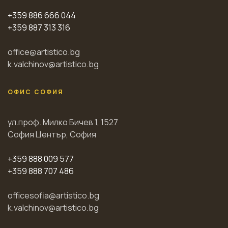
+359 886 666 044
+359 887 313 316
office@artistico.bg
k.valchinov@artistico.bg
ОФИС СОФИЯ
ул.проф. Милко Бичев 1, 1527
София Център, София
+359 888 009 577
+359 888 707 486
officesofia@artistico.bg
k.valchinov@artistico.bg