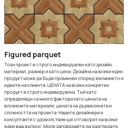
Figured parquet
Този проект е строго индивидуален като дизайн,
материал, размер и като цена. Дизайна на всеки един
продукт може да бъде променен според желанието и
идеите на клиента. ЦЕНАТА на всеки конкретен
продукт е строго индивидуална. Тъй като
определящи са много фактори като цената на
вложените материали, цената на дървесината и
сложността на проекта. Нашите дизайнери и
консултанти с удоволствие ще отговорят на всеки
един ваш въпрос. Моля заповядайте да разгледате