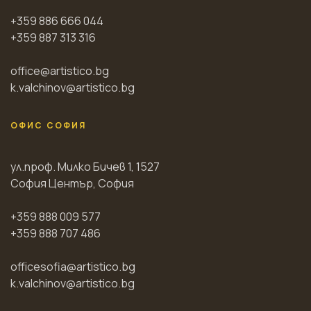
+359 886 666 044
+359 887 313 316
office@artistico.bg
k.valchinov@artistico.bg
ОФИС СОФИЯ
ул.проф. Милко Бичев 1, 1527
София Център, София
+359 888 009 577
+359 888 707 486
officesofia@artistico.bg
k.valchinov@artistico.bg