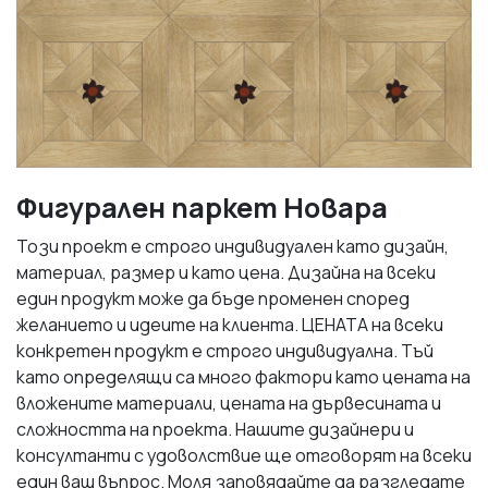
Фигурален паркет Новара
Този проект е строго индивидуален като дизайн,
материал, размер и като цена. Дизайна на всеки
един продукт може да бъде променен според
желанието и идеите на клиента. ЦЕНАТА на всеки
конкретен продукт е строго индивидуална. Тъй
като определящи са много фактори като цената на
вложените материали, цената на дървесината и
сложността на проекта. Нашите дизайнери и
консултанти с удоволствие ще отговорят на всеки
един ваш въпрос. Моля заповядайте да разгледате