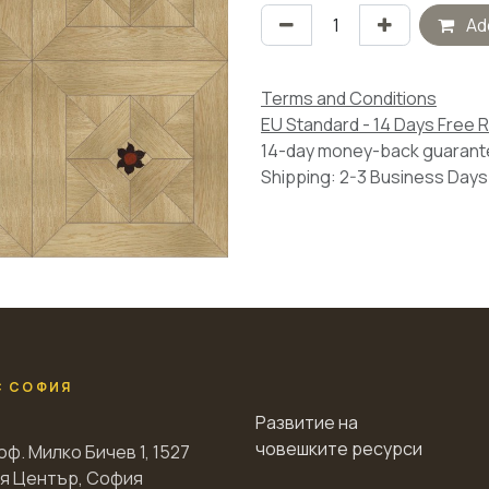
Add
Terms and Conditions
EU Standard - 14 Days Free 
14-day money-back guaran
Shipping: 2-3 Business Days
С СОФИЯ
Развитие на
човешките ресурси
оф. Милко Бичев 1, 1527
я Център, София