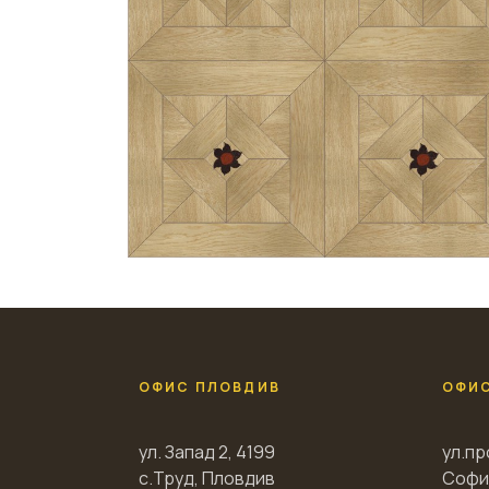
ОФИС ПЛОВДИВ
ОФИ
ул. Запад 2, 4199
ул.пр
с.Труд, Пловдив
Софи