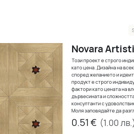
ducts
Completed Projects
Contact us
About Us
Sho
Novara Artist
Този проект е строго инди
като цена. Дизайна на все
според желанието и идеит
продукт е строго индивид
фактори като цената на в
дървесината и сложността
консултанти с удоволствие
Моля заповядайте да разг
0.51
€
(
1.00
лв.