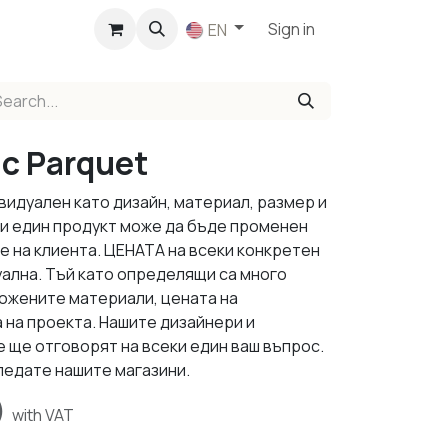
p
Sign in
EN
ic Parquet
видуален като дизайн, материал, размер и
ки един продукт може да бъде променен
е на клиента. ЦЕНАТА на всеки конкретен
уална. Тъй като определящи са много
ложените материали, цената на
 на проекта. Нашите дизайнери и
 ще отговорят на всеки един ваш въпрос.
ледате нашите магазини.
)
with VAT