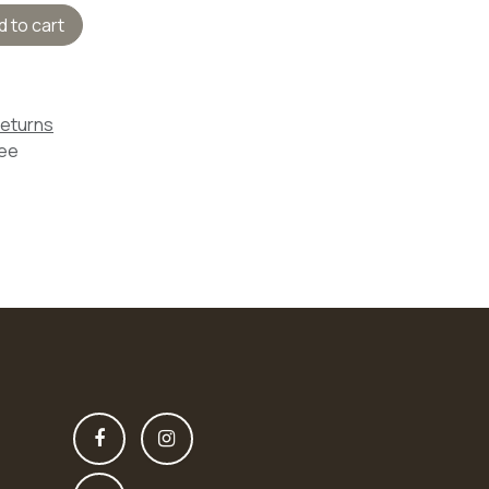
 to cart
Returns
tee