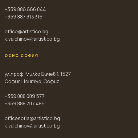
+359 886 666 044
+359 887 313 316
office@artistico.bg
k.valchinov@artistico.bg
ОФИС СОФИЯ
ул.проф. Милко Бичев 1, 1527
София Център, София
+359 888 009 577
+359 888 707 486
officesofia@artistico.bg
k.valchinov@artistico.bg