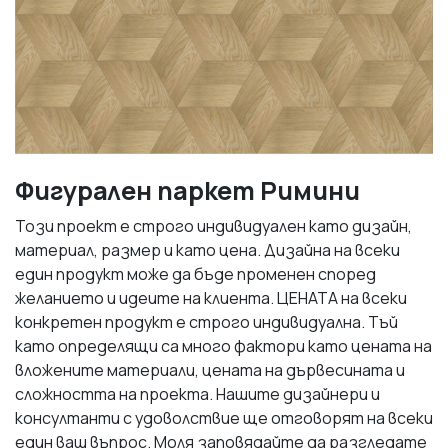
Фигурален паркет Римини
Този проект е строго индивидуален като дизайн,
материал, размер и като цена. Дизайна на всеки
един продукт може да бъде променен според
желанието и идеите на клиента. ЦЕНАТА на всеки
конкретен продукт е строго индивидуална. Тъй
като определящи са много фактори като цената на
вложените материали, цената на дървесината и
сложността на проекта. Нашите дизайнери и
консултанти с удоволствие ще отговорят на всеки
един ваш въпрос. Моля заповядайте да разгледате