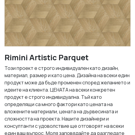
Rimini Artistic Parquet
Този проект е строго индивидуален като дизайн,
материал, размер и като цена. Дизайна на всеки един
продукт може да бъде променен според желанието и
идеите на клиента. ЦЕНАТА на всеки конкретен
продукт е строго индивидуална. Тъй като
определящи са много фактори като цената на
вложените материали, цената на дървесината и
сложността на проекта. Нашите дизайнери и
консултанти с удоволствие ще отговорят на всеки
един ваш въпрос. Моля заповядайте да разгледате