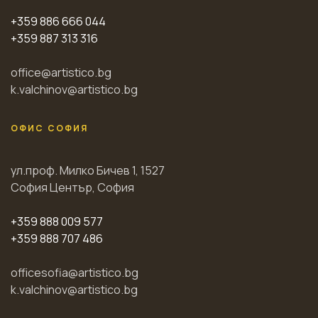
+359 886 666 044
+359 887 313 316
office@artistico.bg
k.valchinov@artistico.bg
ОФИС СОФИЯ
ул.проф. Милко Бичев 1, 1527
София Център, София
+359 888 009 577
+359 888 707 486
officesofia@artistico.bg
k.valchinov@artistico.bg