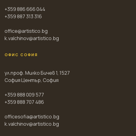
+359 886 666 044
+359 887 313 316
office@artistico.bg
k.valchinov@artistico.bg
ОФИС СОФИЯ
ул.проф. Милко Бичев 1, 1527
София Център, София
+359 888 009 577
+359 888 707 486
officesofia@artistico.bg
k.valchinov@artistico.bg