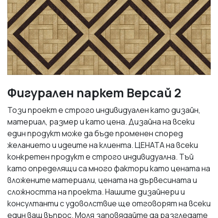
Фигурален паркет Версай 2
Този проект е строго индивидуален като дизайн,
материал, размер и като цена. Дизайна на всеки
един продукт може да бъде променен според
желанието и идеите на клиента. ЦЕНАТА на всеки
конкретен продукт е строго индивидуална. Тъй
като определящи са много фактори като цената на
вложените материали, цената на дървесината и
сложността на проекта. Нашите дизайнери и
консултанти с удоволствие ще отговорят на всеки
един ваш въпрос. Моля заповядайте да разгледате