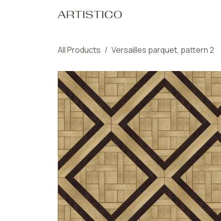
Skip to Content
Home
Our Pro
All Products
Versailles parquet, pattern 2