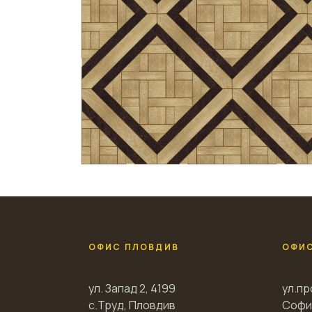
ОФИС ПЛОВДИВ
ОФИ
ул. Запад 2, 4199
ул.пр
с.Труд, Пловдив
Софи