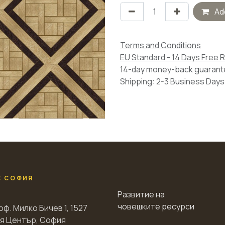
Add
Terms and Conditions
EU Standard - 14 Days Free 
14-day money-back guaran
Shipping: 2-3 Business Days
С СОФИЯ
Развитие на
човешките ресурси
оф. Милко Бичев 1, 1527
я Център, София