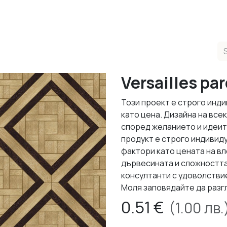
ducts
Completed Projects
Contact us
About Us
Sho
Versailles pa
Този проект е строго инди
като цена. Дизайна на все
според желанието и идеит
продукт е строго индивид
фактори като цената на в
дървесината и сложността
консултанти с удоволствие
Моля заповядайте да разг
0.51
€
(
1.00
лв.