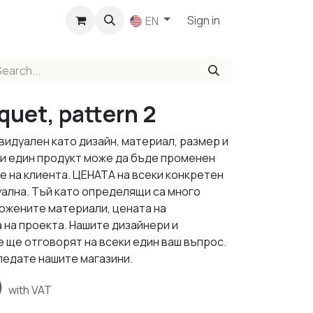
p
Sign in
EN
rquet, pattern 2
видуален като дизайн, материал, размер и
ки един продукт може да бъде променен
е на клиента. ЦЕНАТА на всеки конкретен
уална. Тъй като определящи са много
ложените материали, цената на
 на проекта. Нашите дизайнери и
 ще отговорят на всеки един ваш въпрос.
ледате нашите магазини.
)
with VAT