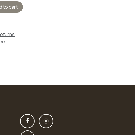
 to cart
Returns
tee