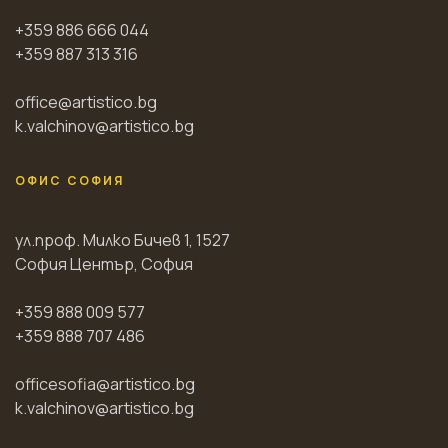
+359 886 666 044
+359 887 313 316
office@artistico.bg
k.valchinov@artistico.bg
ОФИС СОФИЯ
ул.проф. Милко Бичев 1, 1527
София Център, София
+359 888 009 577
+359 888 707 486
officesofia@artistico.bg
k.valchinov@artistico.bg