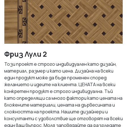
Фриз Лули 2
Този проект е строго индивидуален като дизайн,
материал, размер и като цена. Дизайна на всеки
един продукт може да бъде променен според
желанието и идеите на клиента. ЦЕНАТА на всеки
конкретен продукт е строго индивидуална. Тъй
като определящи са много фактори като цената на
вложените материали, цената на дървесината и
сложността на проекта. Нашите дизайнери и
консултанти с удоволствие ще отговорят на всеки
един ваш въпрос. Моля заповядайте да разгледате