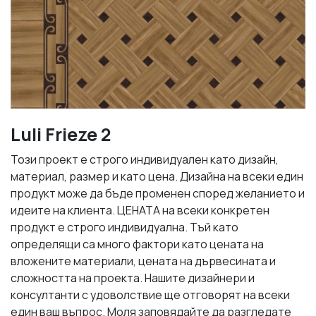
Luli Frieze 2
Този проект е строго индивидуален като дизайн,
материал, размер и като цена. Дизайна на всеки един
продукт може да бъде променен според желанието и
идеите на клиента. ЦЕНАТА на всеки конкретен
продукт е строго индивидуална. Тъй като
определящи са много фактори като цената на
вложените материали, цената на дървесината и
сложността на проекта. Нашите дизайнери и
консултанти с удоволствие ще отговорят на всеки
един ваш въпрос. Моля заповядайте да разгледате