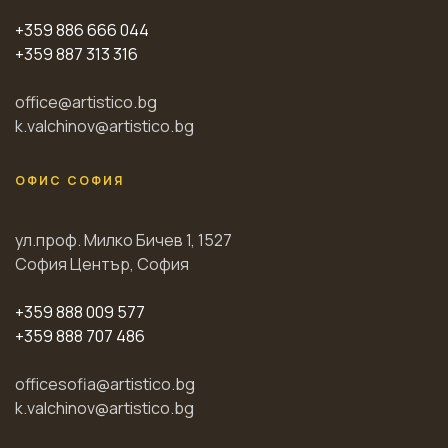
+359 886 666 044
+359 887 313 316
office@artistico.bg
k.valchinov@artistico.bg
ОФИС СОФИЯ
ул.проф. Милко Бичев 1, 1527
София Център, София
+359 888 009 577
+359 888 707 486
officesofia@artistico.bg
k.valchinov@artistico.bg