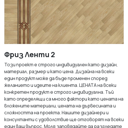
Фриз Ленти 2
Този проект е строго индивидуален като дизайн,
материал, размер и като цена. Дизайна на всеки
един продукт може да бъде променен според
желанието и идеите на клиента. ЦЕНАТА на всеки
конкретен продукт е строго индивидуална. Тъй
като определящи са много фактори като цената на
вложените материали, цената на дървесината и
сложността на проекта. Нашите дизайнери и
консултанти с удоволствие ще отговорят на всеки
един ваш въпрос. Моля заповядайте да разгледате