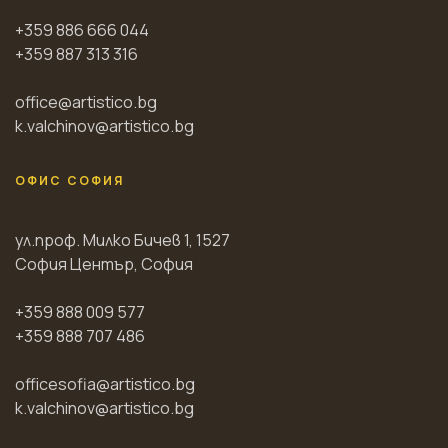
+359 886 666 044
+359 887 313 316
office@artistico.bg
k.valchinov@artistico.bg
ОФИС СОФИЯ
ул.проф. Милко Бичев 1, 1527
София Център, София
+359 888 009 577
+359 888 707 486
officesofia@artistico.bg
k.valchinov@artistico.bg