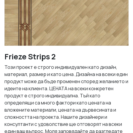
Frieze Strips 2
Този проект е строго индивидуален като дизайн,
материал, размер и като цена. Дизайна на всеки един
продукт може да бъде променен според желанието и
идеите на клиента. ЦЕНАТА на всеки конкретен
продукт е строго индивидуална. Тъй като
определящи са много фактори като цената на
вложените материали, цената на дървесината и
сложността на проекта. Нашите дизайнери и
консултанти с удоволствие ще отговорят на всеки
един ваш въпрос. Моля заповядайте да разгледате