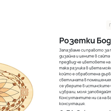
одукти
Реализирани Проекти
Контакти
За нас
М
Розетки Бод
Запазваме си правото за
дизайна и цените в сайта
предвид че цветовете на
така разлика в цвета мож
който е обработена дърве
светлината в помещението
се уверите в истинските
избрали, моля заповядайт
Консултантите ни са на в
консултация.