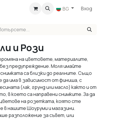
агазин
Вход
BG
ли и Рози
 промяна на цветовете, материалите,
 без предупреждение. Моля имайте
 снимката са близки до реалните. Също
е да има в зависимост от финиша, с
сината (лак, грунд или масло) както и от
, в което са направени снимките. За да
 цветове на розетката, която сте
е в нашите Шоуруми и магазини.
аше разположение за съвет, или