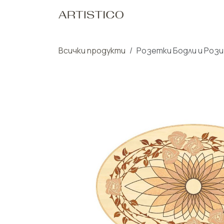
Пропусни до съдържанието
Начало
Нашите Пр
Всички продукти
Розетки Бодли и Рози