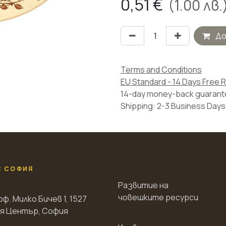
0,51
€
(
1.00
лв.
До
Terms and Conditions
EU Standard - 14 Days Free 
14-day money-back guaran
Shipping: 2-3 Business Days
С СОФИЯ
Развитие на
човешките ресурси
оф. Милко Бичев 1, 1527
я Център, София