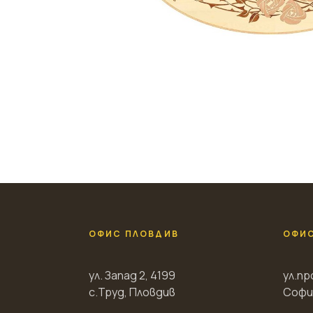
ОФИС ПЛОВДИВ
ОФИ
ул. Запад 2, 4199
ул.пр
с.Труд, Пловдив
Софи