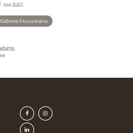
)
със ДДС
бавете в количката
Returns
tee