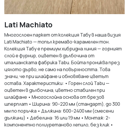
Lati Machiato
Многослоен паркет от колекция Табу в наша визия
Lati Machiato — топъл кремаво-карамелен тон.
Колекция Табу е премиум хибридна линия — горният
слой е фурнир, оцветен в дълбочина от
италианската фабрика Tabu. Бойта прониква през
цялото дърво, не само на повърхността. Това
значи, че при шлайфане и обновяване цветът
остава. Характеристики: • Горен слой Tabu —
оцветен в дълбочина, цветно стабилен при
шлайфане • Многослойна основа от брезов
шперплат • Ширина: 90–220 мм (стандарт), до 300
мм по поръчка • Дължина: 600–2400 мм (смесени
дължини) • Дебелина: 16 или 19 мм • Монтаж: 2-
компонентно полиуретаново лепило, без клик •