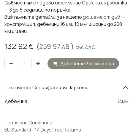
Съвместим с подово отопление Срок на изработка
— 3 до 5 седмици по поръчка.
Виж пълните детайли за нашето
дюшеме от дъб
—
конструкция, дебелини 16 или 19 мм, ширини до 220
мм и цени.
132,92
€
(
259.97
лв.)
със ДДС
Добавете в количката
Техническа Спецификация Паркети
Дебелина
14мм
Terms and Conditions
EU Standard - 14 Days Free Returns