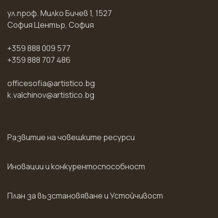
ул.проф. Милко Бичев 1, 1527
София Център, София
+359 888 009 577
+359 888 707 486
officesofia@artistico.bg
k.valchinov@artistico.bg
Развитие на човешките ресурси
Иновации и конкурентоспособност
План за възстановяване и Устойчивост