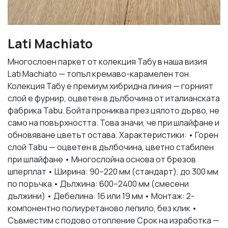
Lati Machiato
Многослоен паркет от колекция Табу в наша визия
Lati Machiato — топъл кремаво-карамелен тон.
Колекция Табу е премиум хибридна линия — горният
слой е фурнир, оцветен в дълбочина от италианската
фабрика Tabu. Бойта прониква през цялото дърво, не
само на повърхността. Това значи, че при шлайфане и
обновяване цветът остава. Характеристики: • Горен
слой Tabu — оцветен в дълбочина, цветно стабилен
при шлайфане • Многослойна основа от брезов
шперплат • Ширина: 90–220 мм (стандарт), до 300 мм
по поръчка • Дължина: 600–2400 мм (смесени
дължини) • Дебелина: 16 или 19 мм • Монтаж: 2-
компонентно полиуретаново лепило, без клик •
Съвместим с подово отопление Срок на изработка —