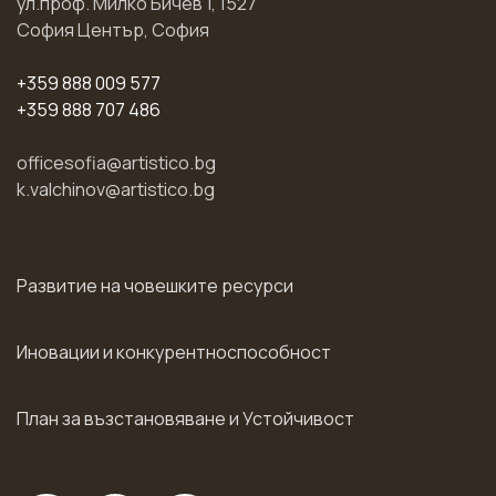
ул.проф. Милко Бичев 1, 1527
София Център, София
+359 888 009 577
+359 888 707 486
officesofia@artistico.bg
k.valchinov@artistico.bg
Развитие на човешките ресурси
Иновации и конкурентноспособност
План за възстановяване и Устойчивост