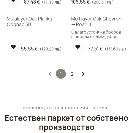
87.48
€
106.66
€
(171.10 лв.)
(208.61 лв.)
Multilayer Oak Planks —
Multilayer Oak Chevron
Cognac 50
— Pearl 10
С влагоустойчив брезов
шперплат и 4мм дъбов
слой позволяващ до 4
цикления. Подходящ за
65.55
€
77.51
€
(128.20 лв.)
(151.60 лв.)
подово отопление.
1
2
ПРОИЗВОДСТВО В БЪЛГАРИЯ · ОТ 1998
Естествен паркет от собствено
производство