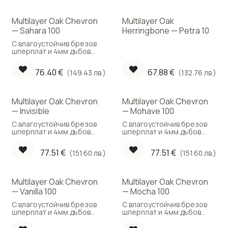
Multilayer Oak Chevron
Multilayer Oak
— Sahara 100
Herringbone — Petra 10
С влагоустойчив брезов
шперплат и 4мм дъбов
слой позволяващ до 4
цикления. Подходящ за
76.40
€
67.88
€
(149.43 лв.)
(132.76 лв.)
подово отопление.
Multilayer Oak Chevron
Multilayer Oak Chevron
— Invisible
— Mohave 100
С влагоустойчив брезов
С влагоустойчив брезов
шперплат и 4мм дъбов
шперплат и 4мм дъбов
слой позволяващ до 4
слой позволяващ до 4
цикления. Подходящ за
цикления. Подходящ за
77.51
€
77.51
€
(151.60 лв.)
(151.60 лв.)
подово отопление.
подово отопление.
Multilayer Oak Chevron
Multilayer Oak Chevron
— Vanilla 100
— Mocha 100
С влагоустойчив брезов
С влагоустойчив брезов
шперплат и 4мм дъбов
шперплат и 4мм дъбов
слой позволяващ до 4
слой позволяващ до 4
цикления. Подходящ за
цикления. Подходящ за