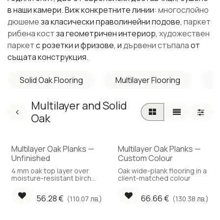
в наши камери. Виж конкретните линии:
многослойно
дюшеме
за класически праволинейни подове,
паркет
рибена кост
за геометричен интериор,
художествен
паркет
с розетки и фризове, и
дървени стъпала
от
същата конструкция.
Solid Oak Flooring
Multilayer Flooring
M
Multilayer and Solid
Oak
Multilayer Oak Planks —
Multilayer Oak Planks —
Unfinished
Custom Colour
4 mm oak top layer over
Oak wide-plank flooring in a
moisture-resistant birch
client-matched colour
plywood. Compatible with
underfloor heating.
56.28
€
66.66
€
(110.07 лв.)
(130.38 лв.)