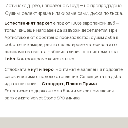
Истинско дърво, направено в Труд — не препродадено.
Сушим, селектираме и лакираме сами, дъска по дъска.
Естественият паркет
е под от 100% европейски дъб —
топъл, дишащ и направен да издържи десетилетия. При
Артистико е от собствено производство: сушим дъба в
собствени камери, ръчно селектираме материала и го
лакираме на нашата фабрична линия със системите на
Loba
. Контролираме всяка стъпка.
Сглобката е
нут и перо
, монтажът е залепен, а подовете
са съвместими с подово отопление. Селекцията на дъба
идва в три визии —
Стандарт, Плюс и Прима
.
Естественото дърво не е за бани и мокри помещения —
за тях вижте Velvet Stone SPC винила.