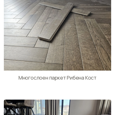
Многослоен паркет Рибена Кост