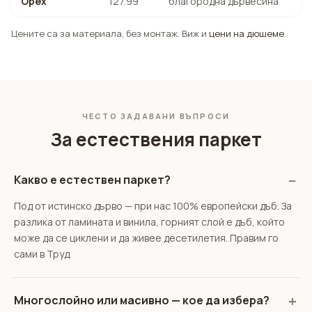
Орех
127.99
благородна дървесина
Цените са за материала, без монтаж. Виж и
цени на дюшеме
.
ЧЕСТО ЗАДАВАНИ ВЪПРОСИ
За естествения паркет
Какво е естествен паркет?
Под от истинско дърво — при нас 100% европейски дъб. За
разлика от ламината и винила, горният слой е дъб, който
може да се циклени и да живее десетилетия. Правим го
сами в Труд.
Многослойно или масивно — кое да избера?