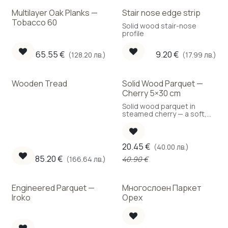
Multilayer Oak Planks —
Stair nose edge strip
Tobacco 60
Solid wood stair-nose
profile
65.55
€
9.20
€
(128.20 лв.)
(17.99 лв.)
Wooden Tread
Solid Wood Parquet —
-50%
Cherry 5×30 cm
Solid wood parquet in
steamed cherry — a soft,
reddish-golden tone.
20.45
€
(40.00 лв.)
85.20
€
40.90
€
(166.64 лв.)
Engineered Parquet —
Многослоен Паркет
Iroko
Орех