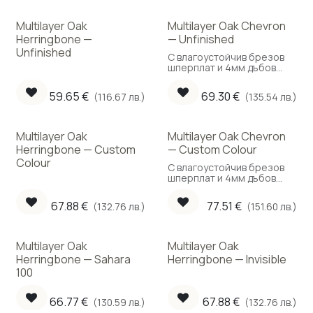
Multilayer Oak
Multilayer Oak Chevron
Herringbone —
— Unfinished
Unfinished
С влагоустойчив брезов
шперплат и 4мм дъбов
слой позволяващ до 4
цикления. Подходящ за
59.65
€
69.30
€
(116.67 лв.)
(135.54 лв.)
подово отопление.
Multilayer Oak
Multilayer Oak Chevron
Herringbone — Custom
— Custom Colour
Colour
С влагоустойчив брезов
шперплат и 4мм дъбов
слой позволяващ до 4
цикления. Подходящ за
67.88
€
77.51
€
(132.76 лв.)
(151.60 лв.)
подово отопление.
Multilayer Oak
Multilayer Oak
Herringbone — Sahara
Herringbone — Invisible
100
66.77
€
67.88
€
(130.59 лв.)
(132.76 лв.)