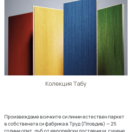
Колекция Табу
Произвеждаме всичките си линии естествен паркет
в собствената си фабрика в Труд (Пловдив) — 25
години опит, дъб от европейски доставчици, сушене