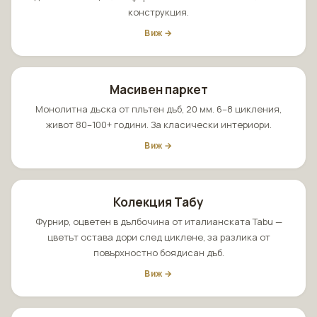
конструкция.
Виж →
Масивен паркет
Монолитна дъска от плътен дъб, 20 мм. 6–8 цикления,
живот 80–100+ години. За класически интериори.
Виж →
Колекция Табу
Фурнир, оцветен в дълбочина от италианската Tabu —
цветът остава дори след циклене, за разлика от
повърхностно боядисан дъб.
Виж →