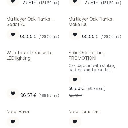
77.51
€
77.51
€
(151.60 лв.)
(151.60 лв.)
подово отопление.
подово отопление.
Multilayer Oak Planks —
Multilayer Oak Planks —
Sedef 70
Moka 100
65.55
€
65.55
€
(128.20 лв.)
(128.20 лв.)
Wood stair tread with
Solid Oak Flooring
Sale
LED lighting
PROMOTION!
Oak parquet with striking
patterns and beautiful
knots.
30.60
€
(59.85 лв.)
96.57
€
55.82
€
(188.87 лв.)
Noce Raval
Noce Jumeirah