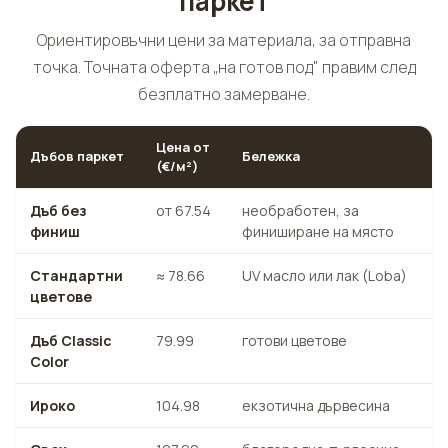
паркет
Ориентировъчни цени за материала, за отправна
точка. Точната оферта „на готов под" правим след
безплатно замерване.
Цена от
Дъбов паркет
Бележка
(€/м²)
Дъб без
от 67.54
необработен, за
финиш
финиширане на място
Стандартни
≈ 78.66
UV масло или лак (Loba)
цветове
Дъб Classic
79.99
готови цветове
Color
Ироко
104.98
екзотична дървесина