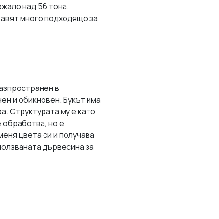
ежало над 56 тона.
правят много подходящо за
разпространен в
чен и обикновен. Букът има
а. Структурата му е като
 обработва, но е
меня цвета си и получава
ползваната дървесина за