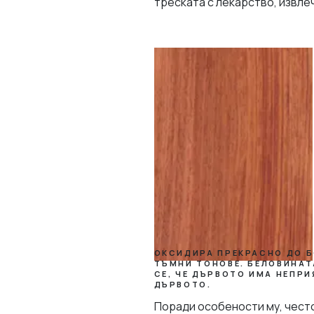
треската с лекарство, извле
ОКСИДИРА ПРЕКРАСНО ДО Б
ТЪМНИ ТОНОВЕ. БЕЛОВИНАТ
СЕ, ЧЕ ДЪРВОТО ИМА НЕПРИ
ДЪРВОТО.
Поради особености му, често