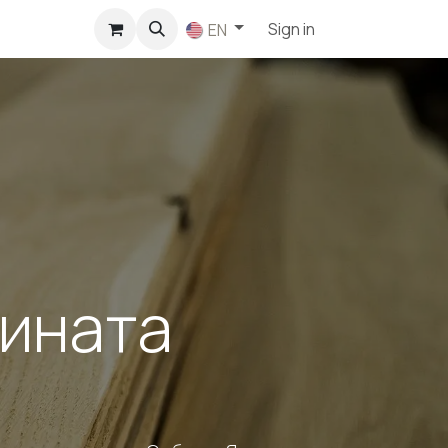
p
Sign in
EN
сината