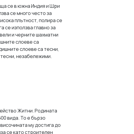
ща се в южна Индия и Шри
лзва се много често за
исока плътност, полира се
а се използва главно за
авели и черните шахматни
ишните слоеве са
одишните слоеве са тесни,
 тесни, незабележими.
мейство Житни. Родината
600 вида. То е бързо
 височината му достига до
лза се като строителен