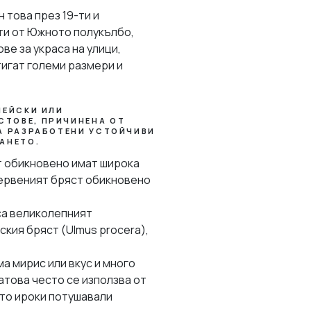
 това през 19-ти и
сти от Южното полукълбо,
ве за украса на улици,
тигат големи размери и
ПЕЙСКИ ИЛИ
СТОВЕ, ПРИЧИНЕНА ОТ
СА РАЗРАБОТЕНИ УСТОЙЧИВИ
АНЕТО.
т обикновено имат широка
Червеният бряст обикновено
са великолепният
ския бряст (Ulmus procera),
а мирис или вкус и много
Затова често се използва от
ето ироки потушавали