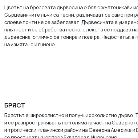
Цветът на брезовата дървесина е бял с жълтеникави и
Сърцевинните лъчи са тесни, различават се само при 
слоеве почти не се забелязват. Дървесината е умерен
плътност и се обработва лесно, с лекота се поддава н
дървесина, отлично се тонира и полира. Недостатък е
на измятане и гниене.
БРЯСТ
Брястът е широколистно и полу-широколистно дърво. 
и се разпространяват в по-голямата част на Севернот
и тропически-планински райони на Северна Америка и 
се простират на юг през Екватора в Индонезия.