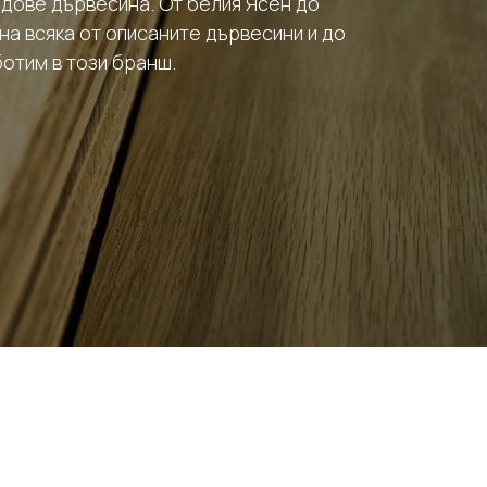
дове дървесина. От белия Ясен до
на всяка от описаните дървесини и до
ботим в този бранш.