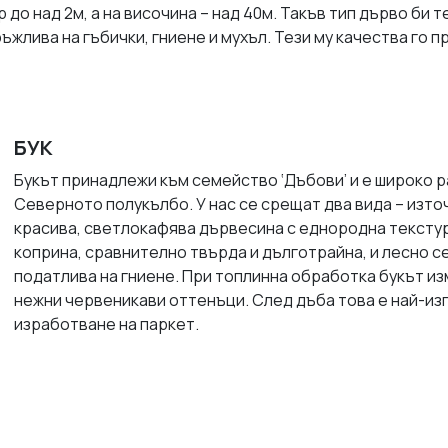
до над 2м, а на височина – над 40м. Такъв тип дърво би т
ъжлива на гъбички, гниене и мухъл. Тези му качества го 
БУК
Букът принадлежи към семейство ‘Дъбови’ и е широко 
Северното полукълбо. У нас се срещат два вида – изто
красива, светлокафява дървесина с еднородна текстур
коприна, сравнително твърда и дълготрайна, и лесно се
податлива на гниене. При топлинна обработка букът из
нежни червеникави оттенъци. След дъба това е най-из
изработване на паркет.