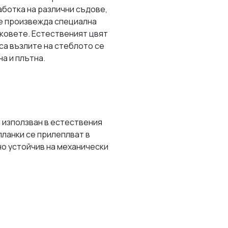
аботка на различни съдове,
 се произвежда специална
рковете. Естественият цвят
са възлите на стеблото се
а и плътна.
 използван в естествения
планки се прилеплват в
но устойчив на механически