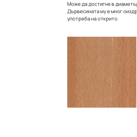
Може да достигне в диаметър 
Дървесината му е мног оиздр
употреба на открито.