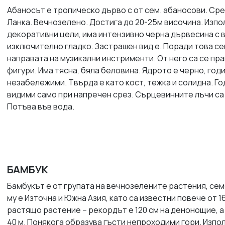
Абаносът е тропическо дърво с от сем. абаносови. Сре
Ланка. Вечнозелено. Достига до 20-25м височина. Изпо
декоративни цели, има интензивно черна дървесина с в
изключително гладко. Застрашен вид е. Поради това сег
направата на музикални инстрименти. От него са се пр
фигури. Има тясна, бяла беловина. Ядрото е черно, год
незабележими. Твърда е като кост, тежка и солидна. Г
видими само при напречен срез. Сърцевинните лъчи са
Потъва във вода.
БАМБУК
Бамбукът е от групата на вечнозелените растения, cе
му е Източна и Южна Азия, като са известни повече от 1
растящо растение – рекордът е 120 см на денонощие, а
40 м. Понякога образува гъсти непроходими гори. Изпо