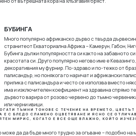
чено от вътрешната кора на хлъзгавия бряст.
БУБИНГА
Много популярно африканско дърво с твърда дървесин
странитеот Екваториална Африка – Камерун, Габон, Ниге
Бубинга дължи популярността си както на забавното си 
красотата си. Друго популярно негово име е Кевазинго
декоративния му фурнир. По-здраво и по-тежко от бра
палисандър, но понякога го наричат и африкански пали
прилика с палисандъра и често се използва вместо няк
има и изключителен коефициент на здравина спрямо т
дървото варира от розово червено до тъмно червеник
или черни ивици.
ОГАТИ ТЪМНИ ТОНОВЕ С ТЕЧЕНИЕ НА ВРЕМЕТО, ЦВЕТЪТ
А Е С БЛЕДО СЛАМЕНО ОЦВЕТЯВАНЕ И ЯСНО СЕ ОТЛИЧА
ЯТЕН МИРИС, КОГАТО Е ВСЕ ОЩЕ ВЛАЖНО, КОЙТО ИЗЧЕЗ
 може да да бъде много трудно за огъване – подобно на 