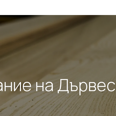
ducts
Completed Projects
Contact us
About Us
Sho
ние на Дърве