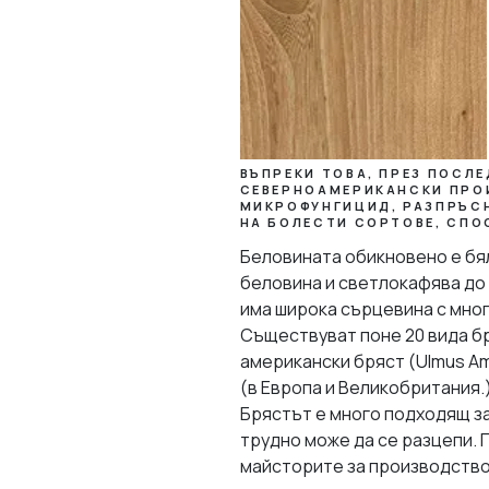
ВЪПРЕКИ ТОВА, ПРЕЗ ПОСЛ
СЕВЕРНОАМЕРИКАНСКИ ПРОИ
МИКРОФУНГИЦИД, РАЗПРЪСН
НА БОЛЕСТИ СОРТОВЕ, СПО
Беловината обикновено е бя
беловина и светлокафява до
има широка сърцевина с мно
Съществуват поне 20 вида бр
американски бряст (Ulmus Ame
(в Европа и Великобритания.
Брястът е много подходящ за 
трудно може да се разцепи. П
майсторите за производство 