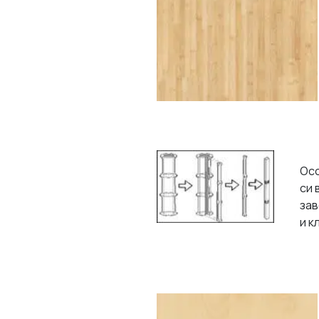
Осо
си 
зав
и к