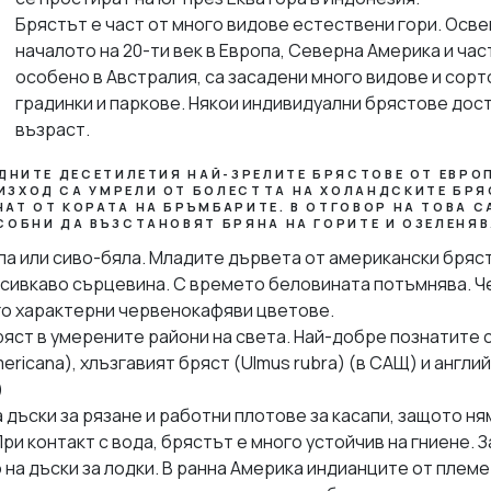
Брястът е част от много видове естествени гори. Освен
началото на 20-ти век в Европа, Северна Америка и ча
особено в Австралия, са засадени много видове и сорто
градинки и паркове. Някои индивидуални брястове дос
възраст.
ЕДНИТЕ ДЕСЕТИЛЕТИЯ НАЙ-ЗРЕЛИТЕ БРЯСТОВЕ ОТ ЕВРО
ЗХОД СА УМРЕЛИ ОТ БОЛЕСТТА НА ХОЛАНДСКИТЕ БРЯ
АТ ОТ КОРАТА НА БРЪМБАРИТЕ. В ОТГОВОР НА ТОВА 
СОБНИ ДА ВЪЗСТАНОВЯТ БРЯНА НА ГОРИТЕ И ОЗЕЛЕНЯВ
ла или сиво-бяла. Младите дървета от американски бряс
 сивкаво сърцевина. С времето беловината потъмнява. 
го характерни червенокафяви цветове.
яст в умерените райони на света. Най-добре познатите 
ricana), хлъзгавият бряст (Ulmus rubra) (в САЩ) и англий
)
дъски за рязане и работни плотове за касапи, защото ням
ри контакт с вода, брястът е много устойчив на гниене. 
на дъски за лодки. В ранна Америка индианците от плем