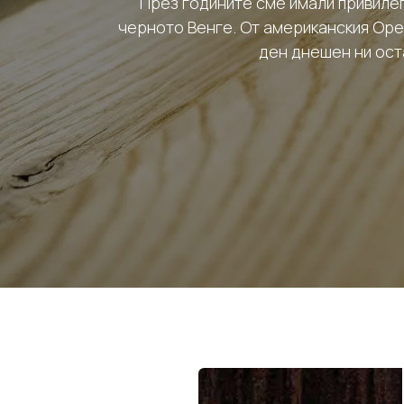
През годините сме имали привиле
черното Венге. От американския Орех
ден днешен ни оста