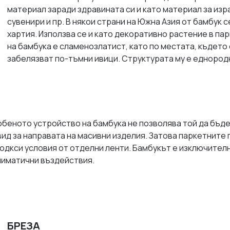
материал заради здравината си и като материал за изр
сувенири и пр. В някои страни на Южна Азия от бамбук
хартия. Използва се и като декоративно растение в па
на бамбука е сламенoзлатист, като по местата, където 
забелязват по-тъмни ивици. Структурата му е еднородн
беното устройство на бамбука не позволява той да бъде
вид за направата на масивни изделия. Затова паркетните 
одкси условия от отделни ленти. Бамбукът е изключител
лиматични въздействия.
БРЕЗА