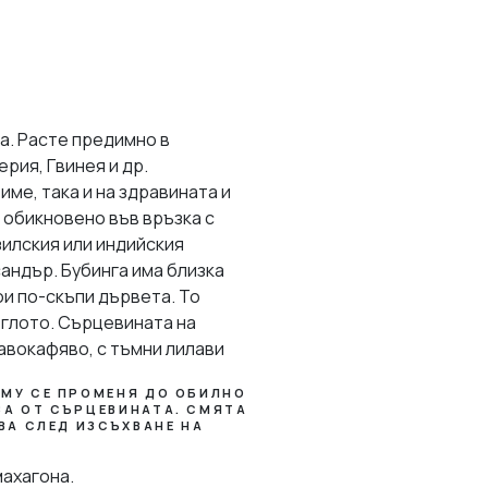
а. Расте предимно в
рия, Гвинея и др.
име, така и на здравината и
, обикновено във връзка с
зилския или индийския
сандър. Бубинга има близка
ои по-скъпи дървета. То
еглото. Сърцевината на
авокафяво, с тъмни лилави
 МУ СЕ ПРОМЕНЯ ДО ОБИЛНО
ВА ОТ СЪРЦЕВИНАТА. СМЯТА
ВА СЛЕД ИЗСЪХВАНЕ НА
махагона.