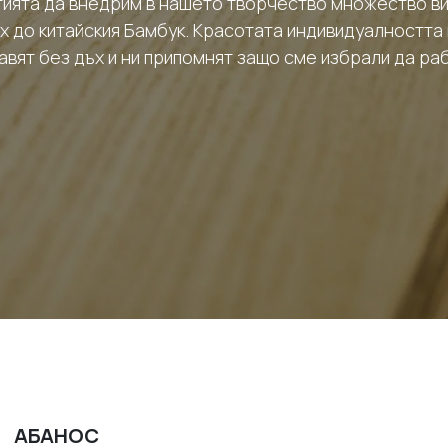
гията да внедрим в нашето творчество множество ви
 до китайския Бамбук. Красотата индивидуалността 
вят без дъх и ни припомнят защо сме избрали да ра
АБАНОС