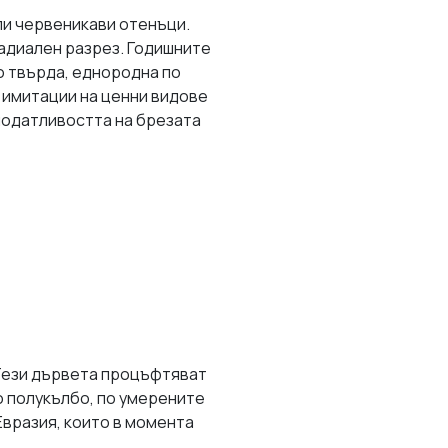
ли червеникави отенъци.
радиален разрез. Годишните
о твърда, еднородна по
а имитации на ценни видове
 податливостта на брезата
Тези дървета процъфтяват
о полукълбо, по умерените
Евразия, които в момента