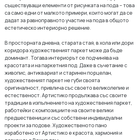
съществуващи елементи от рисунката на пода – това
са само едни от малкото примери, които могат да се
дадат за равноправното участие на пода в общото
естетическо интериорно решение.
В просторната дневна, старата стая, в хола или дори
коридора художественият паркет може да бъде
доминант. Тогава интериорът се подчинява на
красотата и на паркетния под. Даже в съчетание с
живопис, антиквариат и старинен порцелан,
художественият паркет не губи своята
оригиналност, привлича със своето великолепие и
естественост. Артистико продължава със своите
традиции в изпълнението на художествения паркет,
работейки с композициите на своите велики
предшественици и със собствени индивидуални
проекти за подове. Художественото пано
изработено от Артистико е красота, хармония и