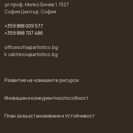
ул.проф. Милко Бичев 1, 1527
София Център, София
+359 888 009 577
+359 888 707 486
officesofia@artistico.bg
k.valchinov@artistico.bg
Развитие на човешките ресурси
Иновации и конкурентноспособност
План за възстановяване и Устойчивост