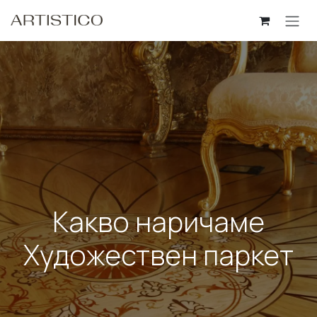
Skip to Content
Какво наричаме
Художествен паркет