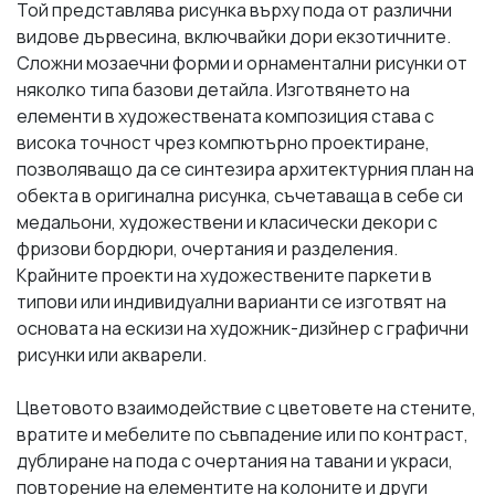
Той представлява рисунка върху пода от различни
видове дървесина, включвайки дори екзотичните.
Сложни мозаечни форми и орнаментални рисунки от
няколко типа базови детайла. Изготвянето на
елементи в художествената композиция става с
висока точност чрез компютърно проектиране,
позволяващо да се синтезира архитектурния план на
обекта в оригинална рисунка, съчетаваща в себе си
медальони, художествени и класически декори с
фризови бордюри, очертания и разделения.
Крайните проекти на художествените паркети в
типови или индивидуални варианти се изготвят на
основата на ескизи на художник-дизйнер с графични
рисунки или акварели.
Цветовото взаимодействие с цветовете на стените,
вратите и мебелите по съвпадение или по контраст,
дублиране на пода с очертания на тавани и украси,
повторение на елементите на колоните и други