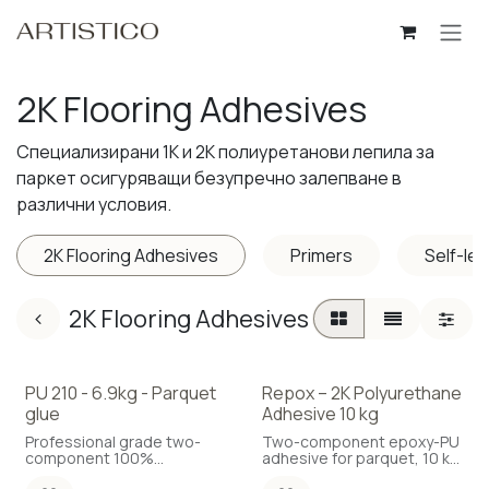
Skip to Content
2K Flooring Adhesives
Специализирани 1К и 2К полиуретанови лепила за
паркет осигуряващи безупречно залепване в
различни условия.
2K Flooring Adhesives
Primers
Self-le
2K Flooring Adhesives
PU 210 - 6.9kg - Parquet
Repox – 2K Polyurethane
glue
Adhesive 10 kg
Professional grade two-
Two-component epoxy-PU
component 100%
adhesive for parquet, 10 kg
polyurethane parquet
(Coverage: 1.2 kg/m²)