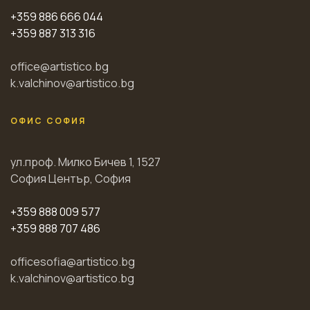
+359 886 666 044
+359 887 313 316
office@artistico.bg
k.valchinov@artistico.bg
ОФИС СОФИЯ
ул.проф. Милко Бичев 1, 1527
София Център, София
+359 888 009 577
+359 888 707 486
officesofia@artistico.bg
k.valchinov@artistico.bg