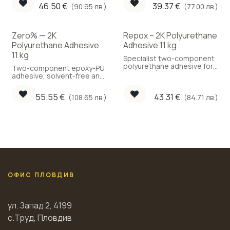
adhesive. A key material
46.50
€
39.37
€
(90.95 лв.)
(77.00 лв.)
determining the behavior
of the flooring in the future.
Zero% — 2K
Repox – 2K Polyurethane
Polyurethane Adhesive
Adhesive 11 kg
11 kg
Specialist two-component
polyurethane adhesive for
Two-component epoxy-PU
parquet. (Coverage: 1.2
adhesive, solvent-free and
kg/m²)
water-free, 11 kg.
55.55
€
43.31
€
(108.65 лв.)
(84.71 лв.)
ОФИС ПЛОВДИВ
ул. Запад 2, 4199
с.Труд, Пловдив