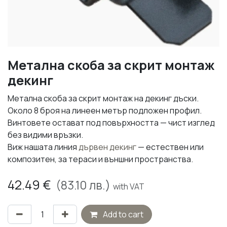
Метална скоба за скрит монтаж
декинг
Метална скоба за скрит монтаж на декинг дъски.
Около 8 броя на линеен метър подложен профил.
Винтовете остават под повърхността — чист изглед
без видими връзки.
Виж нашата линия
дървен декинг
— естествен или
композитен, за тераси и външни пространства.
42.49
€
(
83.10
лв.)
with VAT
Add to cart