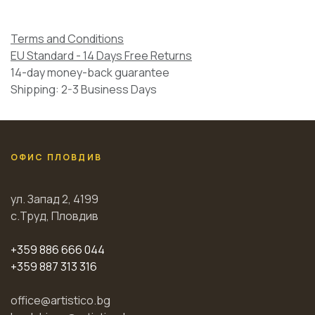
Terms and Conditions
EU Standard - 14 Days Free Returns
14-day money-back guarantee
Shipping: 2-3 Business Days
ОФИС ПЛОВДИВ
ул. Запад 2, 4199
с.Труд, Пловдив
+359 886 666 044
+359 887 313 316
office@artistico.bg