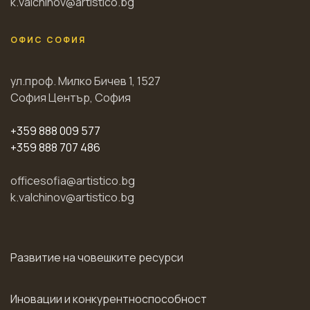
k.valchinov@artistico.bg
ОФИС СОФИЯ
ул.проф. Милко Бичев 1, 1527
София Център, София
+359 888 009 577
+359 888 707 486
officesofia@artistico.bg
k.valchinov@artistico.bg
Развитие на човешките ресурси
Иновации и конкурентноспособност