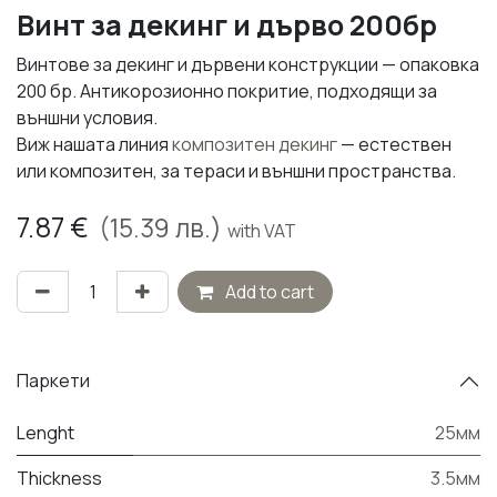
Винт за декинг и дърво 200бр
Винтове за декинг и дървени конструкции — опаковка
200 бр. Антикорозионно покритие, подходящи за
външни условия.
Виж нашата линия
композитен декинг
— естествен
или композитен, за тераси и външни пространства.
7.87
€
(
15.39
лв.)
with VAT
Add to cart
Паркети
Lenght
25мм
Thickness
3.5мм