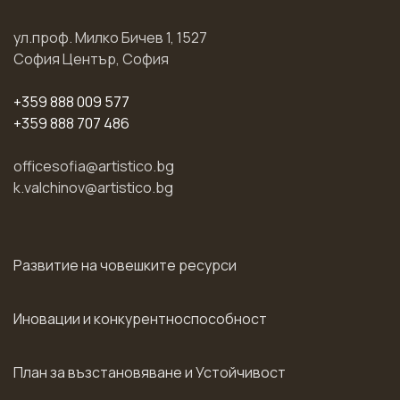
ул.проф. Милко Бичев 1, 1527
София Център, София
+359 888 009 577
+359 888 707 486
officesofia@artistico.bg
k.valchinov@artistico.bg
Развитие на човешките ресурси
Иновации и конкурентноспособност
План за възстановяване и Устойчивост