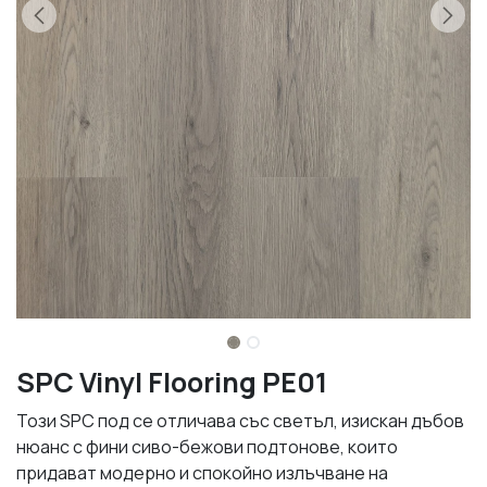
SPC Vinyl Flooring PE01
Този SPC под се отличава със светъл, изискан дъбов
нюанс с фини сиво-бежови подтонове, които
придават модерно и спокойно излъчване на