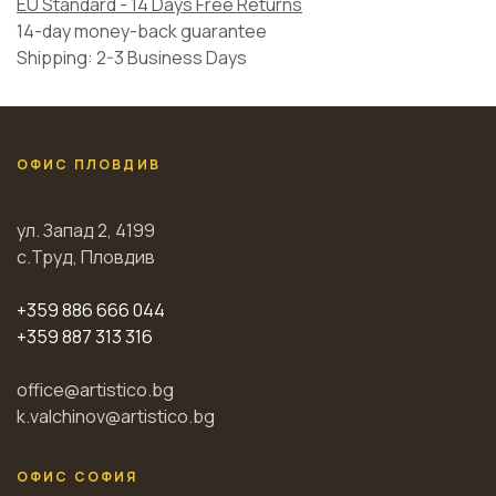
EU Standard - 14 Days Free Returns
14-day money-back guarantee
Shipping: 2-3 Business Days
ОФИС ПЛОВДИВ
ул. Запад 2, 4199
с.Труд, Пловдив
+359 886 666 044
+359 887 313 316
office@artistico.bg
k.valchinov@artistico.bg
ОФИС СОФИЯ