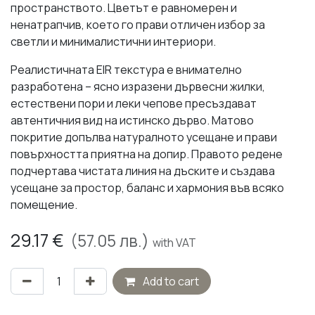
пространството. Цветът е равномерен и
ненатрапчив, което го прави отличен избор за
светли и минималистични интериори.
Реалистичната EIR текстура е внимателно
разработена – ясно изразени дървесни жилки,
естествени пори и леки чепове пресъздават
автентичния вид на истинско дърво. Матово
покритие допълва натуралното усещане и прави
повърхността приятна на допир. Правото редене
подчертава чистата линия на дъските и създава
усещане за простор, баланс и хармония във всяко
помещение.
29.17
€
(
57.05
лв.)
with VAT
Add to cart