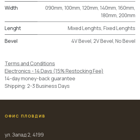
Width
090mm
,
100mm
,
120mm
,
140mm
,
160mm
,
180mm
,
200mm
Lenght
Mixed Lenghts
,
Fixed Lenghts
Bevel
4V Bevel
,
2V Bevel
,
No Bevel
Terms and Conditions
Electronics - 14 Days (15% Restocking Fee)
14-day money-back guarantee
Shipping: 2-3 Business Days
ОФИС ПЛОВДИВ
ул. Запад 2, 4199