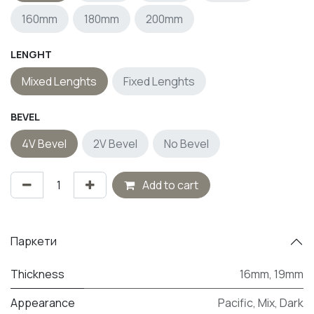
160mm
180mm
200mm
LENGHT
Mixed Lenghts
Fixed Lenghts
BEVEL
4V Bevel
2V Bevel
No Bevel
Add to cart
Паркети
Thickness
16mm
,
19mm
Appearance
Pacific
,
Mix
,
Dark