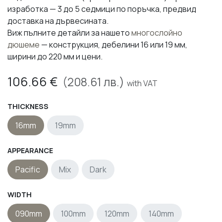
изработка — 3 до 5 седмици по поръчка, предвид
доставка на дървесината.
Виж пълните детайли за нашето
многослойно
дюшеме
— конструкция, дебелини 16 или 19 мм,
ширини до 220 мм и цени.
106.66
€
(
208.61
лв.)
with VAT
THICKNESS
16mm
19mm
APPEARANCE
Pacific
Mix
Dark
WIDTH
090mm
100mm
120mm
140mm