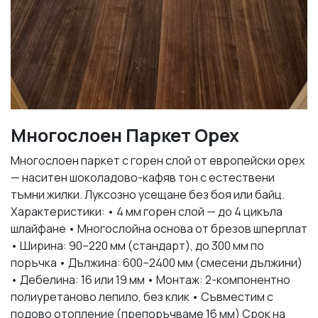
Многослоен Паркет Орех
Многослоен паркет с горен слой от европейски орех
— наситен шоколадово-кафяв тон с естествени
тъмни жилки. Луксозно усещане без боя или байц.
Характеристики: • 4 мм горен слой — до 4 цикъла
шлайфане • Многослойна основа от брезов шперплат
• Ширина: 90–220 мм (стандарт), до 300 мм по
поръчка • Дължина: 600–2400 мм (смесени дължини)
• Дебелина: 16 или 19 мм • Монтаж: 2-компонентно
полиуретаново лепило, без клик • Съвместим с
подово отопление (препоръчваме 16 мм) Срок на