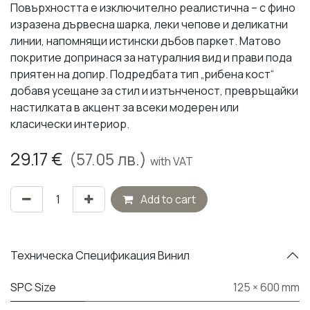
Повърхността е изключително реалистична – с фино
изразена дървесна шарка, леки чепове и деликатни
линии, напомнящи истински дъбов паркет. Матово
покритие допринася за натуралния вид и прави пода
приятен на допир. Подредбата тип „рибена кост“
добавя усещане за стил и изтънченост, превръщайки
настилката в акцент за всеки модерен или
класически интериор.
29.17
€
(
57.05
лв.)
with VAT
Add to cart
Техническа Спецификация Винил
SPC Size
125 × 600 mm