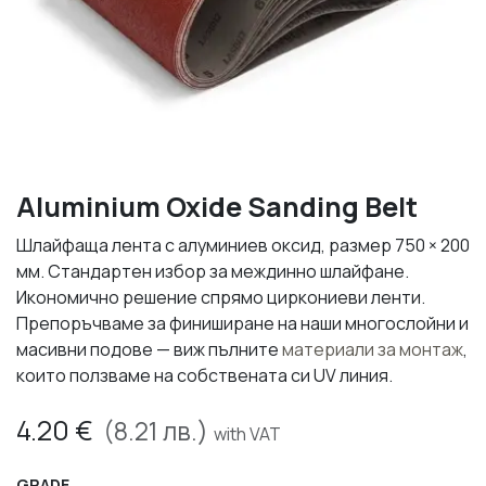
Aluminium Oxide Sanding Belt
Шлайфаща лента с алуминиев оксид, размер 750 × 200
мм. Стандартен избор за междинно шлайфане.
Икономично решение спрямо циркониеви ленти.
Препоръчваме за финиширане на наши многослойни и
масивни подове — виж пълните
материали за монтаж
,
които ползваме на собствената си UV линия.
4.20
€
(
8.21
лв.)
with VAT
GRADE