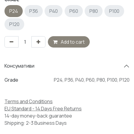
P24
P36
P40
P60
P80
P100
P120
Add to cart
Консумативи
Grade
P24
,
P36
,
P40
,
P60
,
P80
,
P100
,
P120
Terms and Conditions
EU Standard - 14 Days Free Returns
14-day money-back guarantee
Shipping: 2-3 Business Days