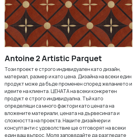
Antoine 2 Artistic Parquet
Този проект е строго индивидуален като дизайн,
материал, размер и като цена. Дизайна на всеки един
продукт може да бъде променен според желанието и
идеите на клиента. ЦЕНАТА на всеки конкретен
продукт е строго индивидуална. Тъй като
определящи са много фактори като цената на
вложените материали, цената на дървесината и
сложността на проекта. Нашите дизайнери и
консултанти с удоволствие ще отговорят на всеки
един ваш въпрос. Моля заповядайте да разгледате