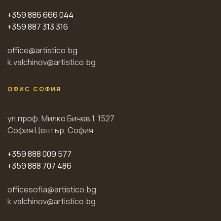
+359 886 666 044
+359 887 313 316
office@artistico.bg
k.valchinov@artistico.bg
ОФИС СОФИЯ
ул.проф. Милко Бичев 1, 1527
София Център, София
+359 888 009 577
+359 888 707 486
officesofia@artistico.bg
k.valchinov@artistico.bg