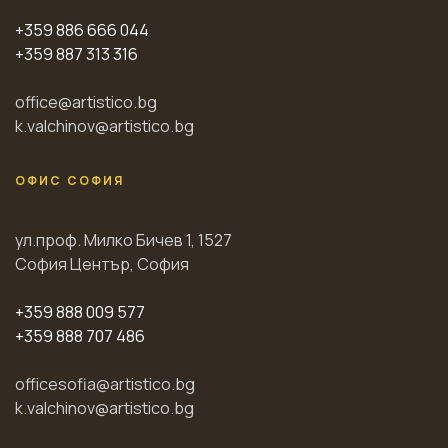
+359 886 666 044
+359 887 313 316
office@artistico.bg
k.valchinov@artistico.bg
ОФИС СОФИЯ
ул.проф. Милко Бичев 1, 1527
София Център, София
+359 888 009 577
+359 888 707 486
officesofia@artistico.bg
k.valchinov@artistico.bg