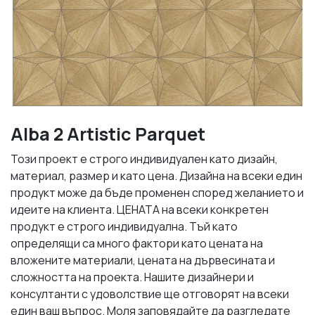
Alba 2 Artistic Parquet
Този проект е строго индивидуален като дизайн,
материал, размер и като цена. Дизайна на всеки един
продукт може да бъде променен според желанието и
идеите на клиента. ЦЕНАТА на всеки конкретен
продукт е строго индивидуална. Тъй като
определящи са много фактори като цената на
вложените материали, цената на дървесината и
сложността на проекта. Нашите дизайнери и
консултанти с удоволствие ще отговорят на всеки
един ваш въпрос. Моля заповядайте да разгледате