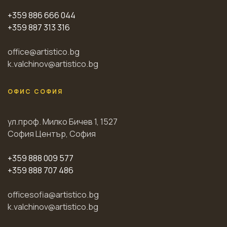
+359 886 666 044
+359 887 313 316
office@artistico.bg
k.valchinov@artistico.bg
ОФИС СОФИЯ
ул.проф. Милко Бичев 1, 1527
София Център, София
+359 888 009 577
+359 888 707 486
officesofia@artistico.bg
k.valchinov@artistico.bg