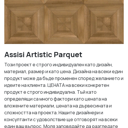
Assisi Artistic Parquet
Този проект е строго индивидуален като дизайн,
материал, размер и като цена. Дизайна на всеки един
продукт може да бъде променен според желанието и
идеите на клиента. ЦЕНАТА на всеки конкретен
продукт е строго индивидуална. Тъй като
определящи са много фактори като цената на
вложените материали, цената на дървесината и
сложността на проекта. Нашите дизайнери и
консултанти с удоволствие ще отговорят на всеки
един ваш въпрос. Моля заповядайте да разгледате