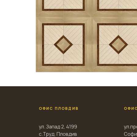
ОФИС ПЛОВДИВ
ОФИ
ул. Запад 2, 4199
ул.пр
с.Труд, Пловдив
Софи