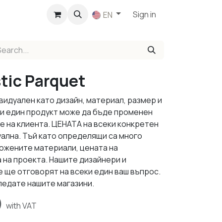
p
Sign in
EN
tic Parquet
видуален като дизайн, материал, размер и
ки един продукт може да бъде променен
е на клиента. ЦЕНАТА на всеки конкретен
уална. Тъй като определящи са много
ложените материали, цената на
 на проекта. Нашите дизайнери и
 ще отговорят на всеки един ваш въпрос.
ледате нашите магазини.
)
with VAT