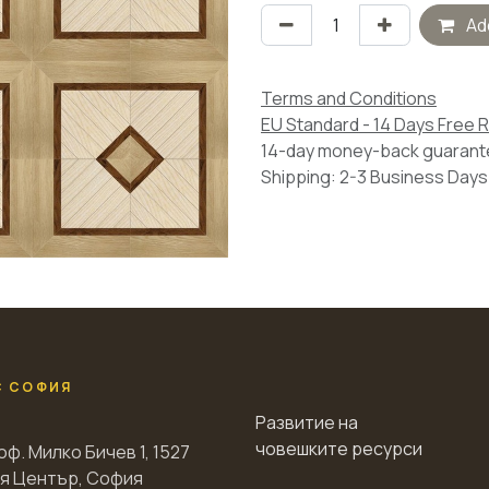
Add
Terms and Conditions
EU Standard - 14 Days Free 
14-day money-back guaran
Shipping: 2-3 Business Days
С СОФИЯ
Развитие на
човешките ресурси
оф. Милко Бичев 1, 1527
я Център, София