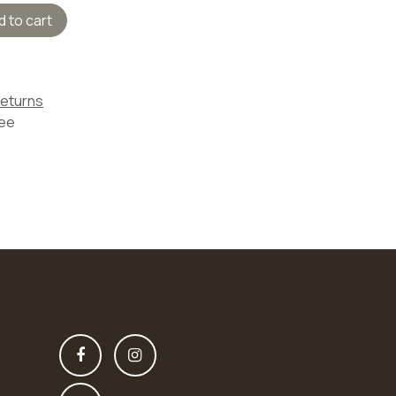
 to cart
Returns
tee