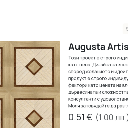
ducts
Completed Projects
Contact us
About Us
Sho
Augusta Artis
Този проект е строго инди
като цена. Дизайна на все
според желанието и идеит
продукт е строго индивид
фактори като цената на в
дървесината и сложността
консултанти с удоволствие
Моля заповядайте да разг
0.51
€
(
1.00
лв.