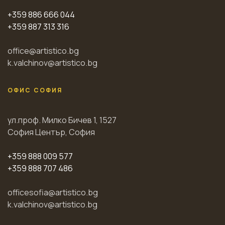
+359 886 666 044
+359 887 313 316
office@artistico.bg
k.valchinov@artistico.bg
ОФИС СОФИЯ
ул.проф. Милко Бичев 1, 1527
София Център, София
+359 888 009 577
+359 888 707 486
officesofia@artistico.bg
k.valchinov@artistico.bg