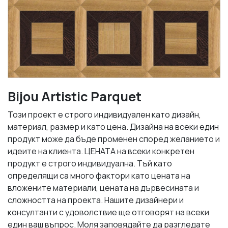
Bijou Artistic Parquet
Този проект е строго индивидуален като дизайн,
материал, размер и като цена. Дизайна на всеки един
продукт може да бъде променен според желанието и
идеите на клиента. ЦЕНАТА на всеки конкретен
продукт е строго индивидуална. Тъй като
определящи са много фактори като цената на
вложените материали, цената на дървесината и
сложността на проекта. Нашите дизайнери и
консултанти с удоволствие ще отговорят на всеки
един ваш въпрос. Моля заповядайте да разгледате