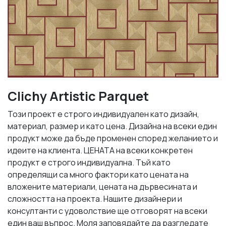
Clichy Artistic Parquet
Този проект е строго индивидуален като дизайн,
материал, размер и като цена. Дизайна на всеки един
продукт може да бъде променен според желанието и
идеите на клиента. ЦЕНАТА на всеки конкретен
продукт е строго индивидуална. Тъй като
определящи са много фактори като цената на
вложените материали, цената на дървесината и
сложността на проекта. Нашите дизайнери и
консултанти с удоволствие ще отговорят на всеки
един ваш въпрос. Моля заповядайте да разгледате