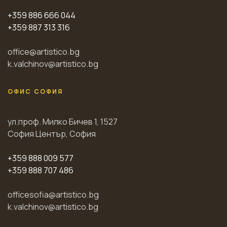
+359 886 666 044
+359 887 313 316
office@artistico.bg
k.valchinov@artistico.bg
ОФИС СОФИЯ
ул.проф. Милко Бичев 1, 1527
София Център, София
+359 888 009 577
+359 888 707 486
officesofia@artistico.bg
k.valchinov@artistico.bg