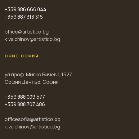
+359 886 666 044
+359 887 313 316
office@artistico.bg
k.valchinov@artistico.bg
ОФИС СОФИЯ
ул.проф. Милко Бичев 1, 1527
София Център, София
+359 888 009 577
+359 888 707 486
officesofia@artistico.bg
k.valchinov@artistico.bg