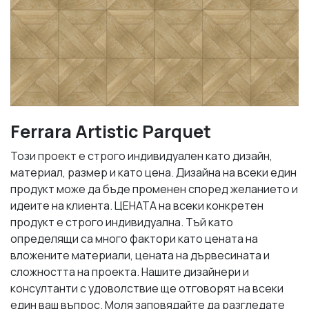
Ferrara Artistic Parquet
Този проект е строго индивидуален като дизайн,
материал, размер и като цена. Дизайна на всеки един
продукт може да бъде променен според желанието и
идеите на клиента. ЦЕНАТА на всеки конкретен
продукт е строго индивидуална. Тъй като
определящи са много фактори като цената на
вложените материали, цената на дървесината и
сложността на проекта. Нашите дизайнери и
консултанти с удоволствие ще отговорят на всеки
един ваш въпрос. Моля заповядайте да разгледате