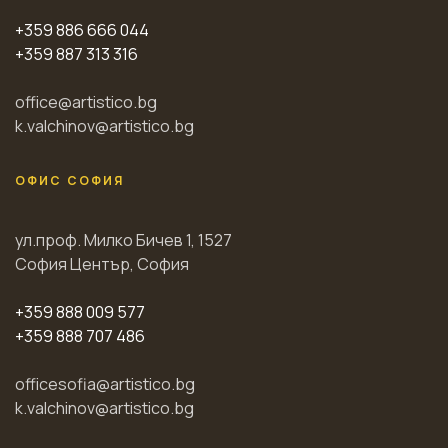
+359 886 666 044
+359 887 313 316
office@artistico.bg
k.valchinov@artistico.bg
ОФИС СОФИЯ
ул.проф. Милко Бичев 1, 1527
София Център, София
+359 888 009 577
+359 888 707 486
officesofia@artistico.bg
k.valchinov@artistico.bg