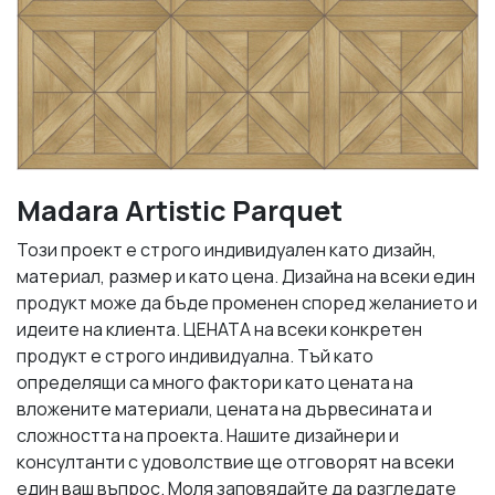
Madara Artistic Parquet
Този проект е строго индивидуален като дизайн,
материал, размер и като цена. Дизайна на всеки един
продукт може да бъде променен според желанието и
идеите на клиента. ЦЕНАТА на всеки конкретен
продукт е строго индивидуална. Тъй като
определящи са много фактори като цената на
вложените материали, цената на дървесината и
сложността на проекта. Нашите дизайнери и
консултанти с удоволствие ще отговорят на всеки
един ваш въпрос. Моля заповядайте да разгледате