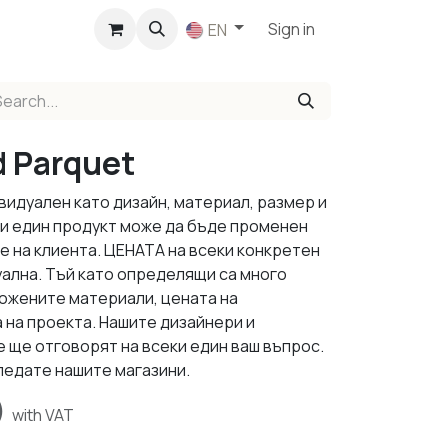
p
Sign in
EN
d Parquet
видуален като дизайн, материал, размер и
ки един продукт може да бъде променен
е на клиента. ЦЕНАТА на всеки конкретен
уална. Тъй като определящи са много
ложените материали, цената на
 на проекта. Нашите дизайнери и
 ще отговорят на всеки един ваш въпрос.
ледате нашите магазини.
)
with VAT