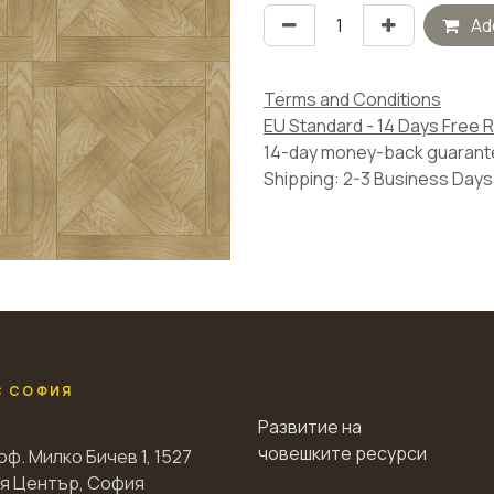
Add
Terms and Conditions
EU Standard - 14 Days Free 
14-day money-back guaran
Shipping: 2-3 Business Days
С СОФИЯ
Развитие на
човешките ресурси
оф. Милко Бичев 1, 1527
я Център, София