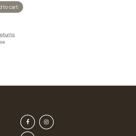
 to cart
Returns
tee