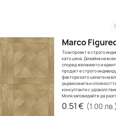
ducts
Completed Projects
Contact us
About Us
Sho
Marco Figure
Този проект е строго инди
като цена. Дизайна на все
според желанието и идеит
продукт е строго индивид
фактори като цената на в
дървесината и сложността
консултанти с удоволствие
Моля заповядайте да разг
0.51
€
(
1.00
лв.