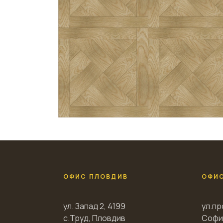
ОФИС ПЛОВДИВ
ОФИ
ул. Запад 2, 4199
ул.пр
с.Труд, Пловдив
Софи