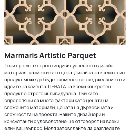
Marmaris Artistic Parquet
Този проект е строго индивидуален като дизайн,
материал, размер и като цена. Дизайна на всеки един
продукт може да бъде променен според желанието и
идеите на клиента. ЦЕНАТА на всеки конкретен
продукт е строго индивидуална. Тъй като
определящи са много фактори като цената на
вложените материали, цената на дървесината и
сложността на проекта. Нашите дизайнери и
консултанти с удоволствие ще отговорят на всеки
един ваш въпрос. Моля заповядайте да разгледате