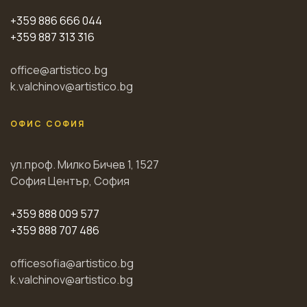
+359 886 666 044
+359 887 313 316
office@artistico.bg
k.valchinov@artistico.bg
ОФИС СОФИЯ
ул.проф. Милко Бичев 1, 1527
София Център, София
+359 888 009 577
+359 888 707 486
officesofia@artistico.bg
k.valchinov@artistico.bg