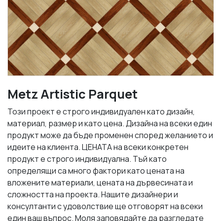
Metz Artistic Parquet
Този проект е строго индивидуален като дизайн,
материал, размер и като цена. Дизайна на всеки един
продукт може да бъде променен според желанието и
идеите на клиента. ЦЕНАТА на всеки конкретен
продукт е строго индивидуална. Тъй като
определящи са много фактори като цената на
вложените материали, цената на дървесината и
сложността на проекта. Нашите дизайнери и
консултанти с удоволствие ще отговорят на всеки
един ваш въпрос. Моля заповядайте да разгледате