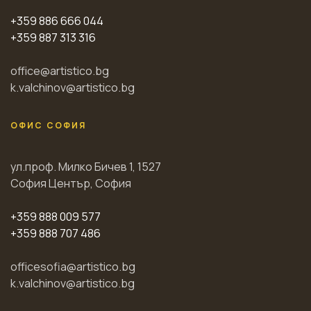
+359 886 666 044
+359 887 313 316
office@artistico.bg
k.valchinov@artistico.bg
ОФИС СОФИЯ
ул.проф. Милко Бичев 1, 1527
София Център, София
+359 888 009 577
+359 888 707 486
officesofia@artistico.bg
k.valchinov@artistico.bg