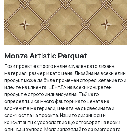
Monza Artistic Parquet
Този проект е строго индивидуален като дизайн,
материал, размер и като цена. Дизайна на всеки един
продукт може да бъде променен според желанието и
идеите на клиента. ЦЕНАТА на всеки конкретен
продукт е строго индивидуална. Тъй като
определящи са много фактори като цената на
вложените материали, цената на дървесината и
сложността на проекта. Нашите дизайнери и
консултанти с удоволствие ще отговорят на всеки
един ваш въпрос. Моля заповядайте да разгледате