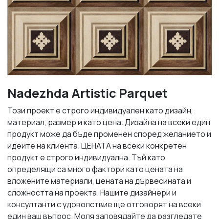
Nadezhda Artistic Parquet
Този проект е строго индивидуален като дизайн,
материал, размер и като цена. Дизайна на всеки един
продукт може да бъде променен според желанието и
идеите на клиента. ЦЕНАТА на всеки конкретен
продукт е строго индивидуална. Тъй като
определящи са много фактори като цената на
вложените материали, цената на дървесината и
сложността на проекта. Нашите дизайнери и
консултанти с удоволствие ще отговорят на всеки
един ваш въпрос. Моля заповядайте да разгледате