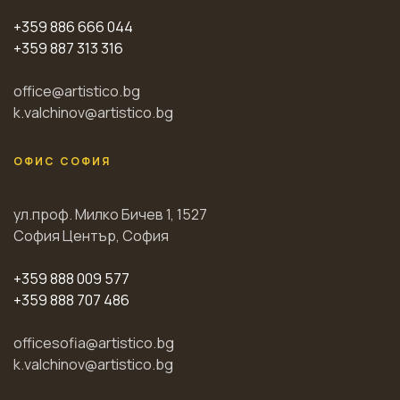
+359 886 666 044
+359 887 313 316
office@artistico.bg
k.valchinov@artistico.bg
ОФИС СОФИЯ
ул.проф. Милко Бичев 1, 1527
София Център, София
+359 888 009 577
+359 888 707 486
officesofia@artistico.bg
k.valchinov@artistico.bg