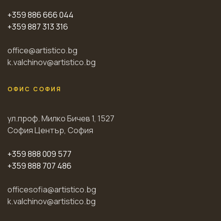
+359 886 666 044
+359 887 313 316
office@artistico.bg
k.valchinov@artistico.bg
ОФИС СОФИЯ
ул.проф. Милко Бичев 1, 1527
София Център, София
+359 888 009 577
+359 888 707 486
officesofia@artistico.bg
k.valchinov@artistico.bg