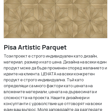
Pisa Artistic Parquet
Този проект е строго индивидуален като дизайн,
материал, размер и като цена. Дизайна на всеки един
продукт може да бъде променен според желанието и
идеите на клиента. ЦЕНАТА на всеки конкретен
продукт е строго индивидуална. Тъй като
определящи са много фактори като цената на
вложените материали, цената на дървесината и
сложността на проекта. Нашите дизайнери и
консултанти с удоволствие ще отговорят на всеки
един ваш въпрос. Моля заповядайте да разгледате