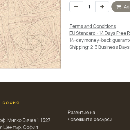
Add
Terms and Conditions
EU Standard - 14 Days Free 
14-day money-back guaran
Shipping: 2-3 Business Days
С СОФИЯ
Развитие на
човешките ресурси
оф. Милко Бичев 1, 1527
я Център, София