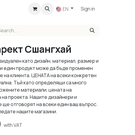
p
Sign in
EN
арект Сшангхай
видуален като дизайн, материал, размер и
ки един продукт може да бъде променен
е на клиента. ЦЕНАТА на всеки конкретен
уална. Тъй като определящи са много
ложените материали, цената на
 на проекта. Нашите дизайнери и
 ще отговорят на всеки един ваш въпрос.
ледате нашите магазини.
)
with VAT