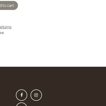
 to cart
Returns
tee