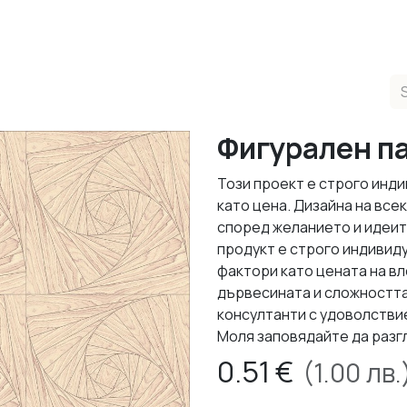
ducts
Completed Projects
Contact us
About Us
Sho
Фигурален п
Този проект е строго инди
като цена. Дизайна на все
според желанието и идеит
продукт е строго индивид
фактори като цената на в
дървесината и сложността
консултанти с удоволствие
Моля заповядайте да разг
0.51
€
(
1.00
лв.