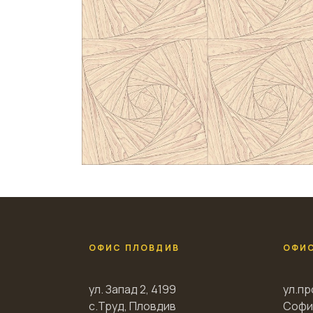
ОФИС ПЛОВДИВ
ОФИ
ул. Запад 2, 4199
ул.пр
с.Труд, Пловдив
Софи