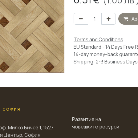
(
1.00
лв.
Add
Terms and Conditions
EU Standard - 14 Days Free 
14-day money-back guaran
Shipping: 2-3 Business Days
С СОФИЯ
Развитие на
човешките ресурси
оф. Милко Бичев 1, 1527
я Център, София