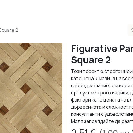
ducts
Completed Projects
Contact us
About Us
Sho
 Square 2
Figurative Pa
Square 2
Този проект е строго инди
като цена. Дизайна на все
според желанието и идеит
продукт е строго индивид
фактори като цената на в
дървесината и сложността
консултанти с удоволствие
Моля заповядайте да разг
0.51
€