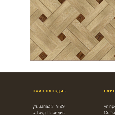
ОФИС ПЛОВДИВ
ОФИ
ул. Запад 2, 4199
ул.пр
с.Труд, Пловдив
Софи