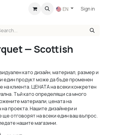
p
Sign in
EN
rquet — Scottish
видуален като дизайн, материал, размер и
ки един продукт може да бъде променен
е на клиента. ЦЕНАТА на всеки конкретен
уална. Тъй като определящи са много
ложените материали, цената на
 на проекта. Нашите дизайнери и
 ще отговорят на всеки един ваш въпрос.
ледате нашите магазини.