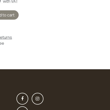
)
with VAT
 to cart
Returns
tee