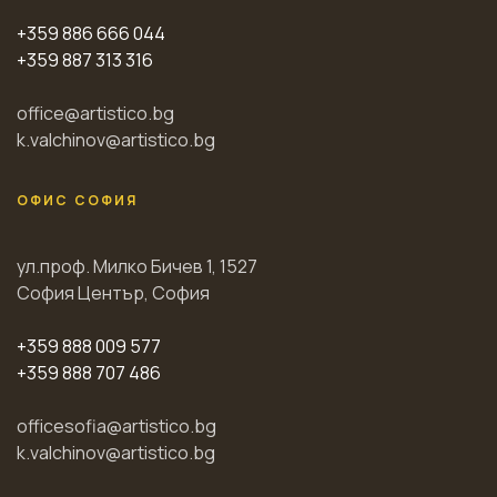
+359 886 666 044
+359 887 313 316
office@artistico.bg
k.valchinov@artistico.bg
ОФИС СОФИЯ
ул.проф. Милко Бичев 1, 1527
София Център, София
+359 888 009 577
+359 888 707 486
officesofia@artistico.bg
k.valchinov@artistico.bg