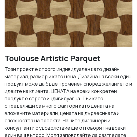
Toulouse Artistic Parquet
Този проект е строго индивидуален като дизайн,
материал, размер и като цена. Дизайна на всеки един
продукт може да бъде променен според желанието и
идеите на клиента. ЦЕНАТА на всеки конкретен
продукт е строго индивидуална. Тъй като
определящи са много фактори като цената на
вложените материали, цената на дървесината и
сложността на проекта. Нашите дизайнери и
консултанти с удоволствие ще отговорят на всеки
един ваш въпрос. Моля заповядайте да разгледате