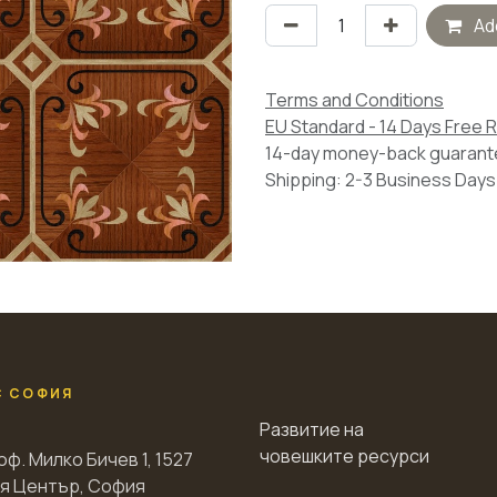
Add
Terms and Conditions
EU Standard - 14 Days Free 
14-day money-back guaran
Shipping: 2-3 Business Days
С СОФИЯ
Развитие на
човешките ресурси
оф. Милко Бичев 1, 1527
я Център, София