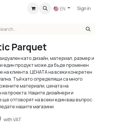
p
Sign in
EN
tic Parquet
видуален като дизайн, материал, размер и
ки един продукт може да бъде променен
е на клиента. ЦЕНАТА на всеки конкретен
уална. Тъй като определящи са много
ложените материали, цената на
 на проекта. Нашите дизайнери и
 ще отговорят на всеки един ваш въпрос.
ледате нашите магазини.
)
with VAT