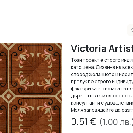
ducts
Completed Projects
Contact us
About Us
Sho
Victoria Artis
Този проект е строго инди
като цена. Дизайна на все
според желанието и идеит
продукт е строго индивид
фактори като цената на в
дървесината и сложността
консултанти с удоволствие
Моля заповядайте да разг
0.51
€
(
1.00
лв.