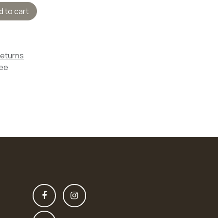
 to cart
Returns
tee