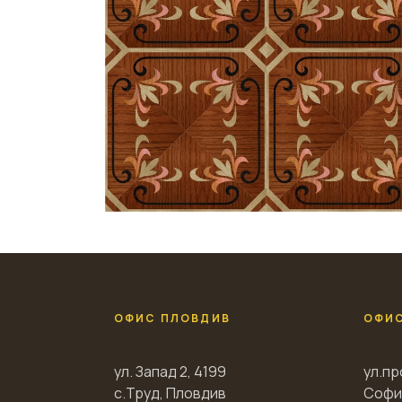
ОФИС ПЛОВДИВ
ОФИ
ул. Запад 2, 4199
ул.пр
с.Труд, Пловдив
Софи