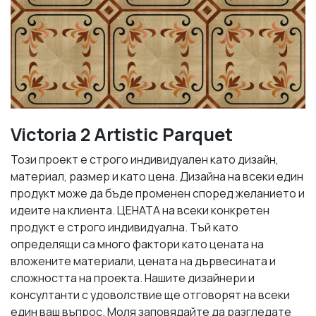
Victoria 2 Artistic Parquet
Този проект е строго индивидуален като дизайн,
материал, размер и като цена. Дизайна на всеки един
продукт може да бъде променен според желанието и
идеите на клиента. ЦЕНАТА на всеки конкретен
продукт е строго индивидуална. Тъй като
определящи са много фактори като цената на
вложените материали, цената на дървесината и
сложността на проекта. Нашите дизайнери и
консултанти с удоволствие ще отговорят на всеки
един ваш въпрос. Моля заповядайте да разгледате