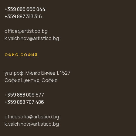
+359 886 666 044
+359 887 313 316
office@artistico.bg
k.valchinov@artistico.bg
ОФИС СОФИЯ
ул.проф. Милко Бичев 1, 1527
София Център, София
+359 888 009 577
+359 888 707 486
officesofia@artistico.bg
k.valchinov@artistico.bg