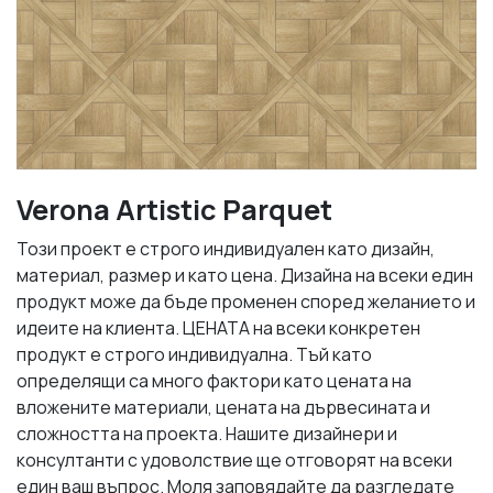
Verona Artistic Parquet
Този проект е строго индивидуален като дизайн,
материал, размер и като цена. Дизайна на всеки един
продукт може да бъде променен според желанието и
идеите на клиента. ЦЕНАТА на всеки конкретен
продукт е строго индивидуална. Тъй като
определящи са много фактори като цената на
вложените материали, цената на дървесината и
сложността на проекта. Нашите дизайнери и
консултанти с удоволствие ще отговорят на всеки
един ваш въпрос. Моля заповядайте да разгледате