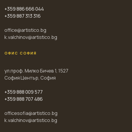
+359 886 666 044
+359 887 313 316
office@artistico.bg
k.valchinov@artistico.bg
ОФИС СОФИЯ
ул.проф. Милко Бичев 1, 1527
София Център, София
+359 888 009 577
+359 888 707 486
officesofia@artistico.bg
k.valchinov@artistico.bg